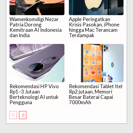
Wamenkomdigi Nezar
Apple Peringatkan
Patria Dorong
Krisis Pasokan, iPhone
Kemitraan AI Indonesia
hingga Mac Terancam
dan India
Terdampak
Rekomendasi HP Vivo
Rekomendasi Tablet Itel
Rp1–3 Jutaan
Rp2 jutaan, Memori
Berteknologi AI untuk
Besar Baterai Capai
Pengguna
7000mAh