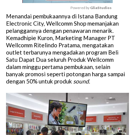
Powered by 
GliaStudios
Menandai pembukaannya di Istana Bandung
M
Electronic City, Wellcomm Shop memanjakan
u
pelanggannya dengan penawaran menarik.
t
Kemadhipie Kuron, Marketing Manager PT
e
Wellcomm Ritelindo Pratama, mengatakan
outlet terbarunya mengadakan program Beli
Satu Dapat Dua seluruh Produk Wellcomm
dalam minggu pertama pembukaan, selain
banyak promosi seperti potongan harga sampai
dengan 50% untuk produk
sound
.