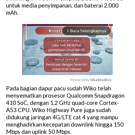
untuk media penyimpanan, dan baterai 2.000
mAh.
Baca Selengkapnya
arrow_forward_ios
Powered by 
GliaStudios
Pada bagian dapur pacu sudah Wiko telah
M
menyematkan prosesor Qualcomm Snapdragon
u
410 SoC, dengan 1,2 GHz quad-core Cortex-
t
A53 CPU. Wiko Highway Pure juga sudah
e
didukung jaringan 4G/LTE cat 4 yang mampu
menghadirkan kecepatan downlink hingga 150
Mbps dan uplink 50 Mbps.