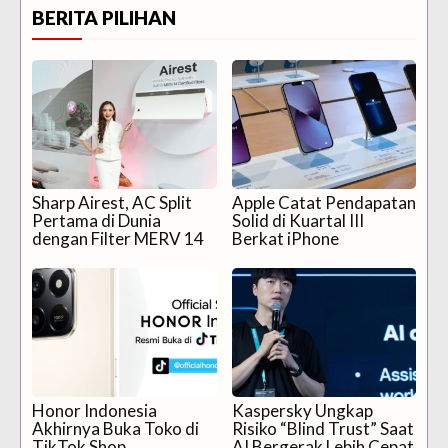
BERITA PILIHAN
Sharp Airest, AC Split
Apple Catat Pendapatan
Pertama di Dunia
Solid di Kuartal III
dengan Filter MERV 14
Berkat iPhone
Honor Indonesia
Kaspersky Ungkap
Akhirnya Buka Toko di
Risiko “Blind Trust” Saat
TikTok Shop
AI Bergerak Lebih Cepat