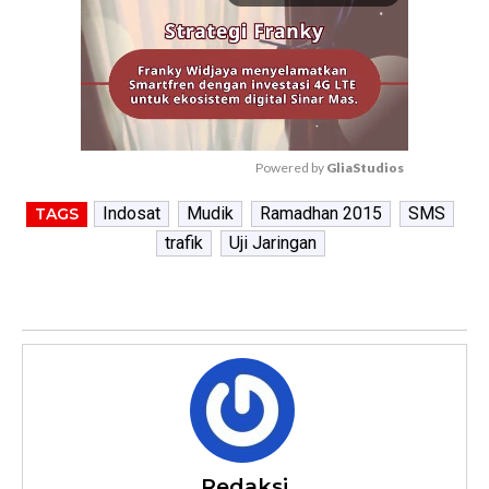
Powered by 
GliaStudios
M
Indosat
Mudik
Ramadhan 2015
SMS
TAGS
u
trafik
Uji Jaringan
t
e
Redaksi