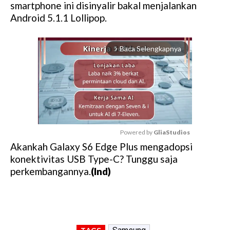
smartphone ini disinyalir bakal menjalankan
Android 5.1.1 Lollipop.
Baca Selengkapnya
arrow_forward_ios
Powered by 
GliaStudios
Akankah Galaxy S6 Edge Plus mengadopsi
M
konektivitas USB Type-C? Tunggu saja
u
perkembangannya.
(Ind)
t
e