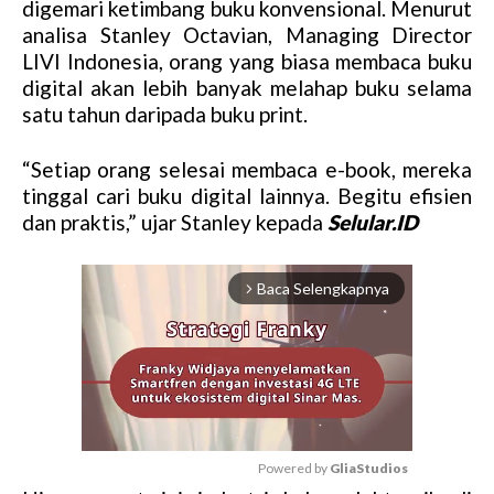
digemari ketimbang buku konvensional. Menurut
analisa Stanley Octavian, Managing Director
LIVI Indonesia, orang yang biasa membaca buku
digital akan lebih banyak melahap buku selama
satu tahun daripada buku print.
“Setiap orang selesai membaca e-book, mereka
tinggal cari buku digital lainnya. Begitu efisien
dan praktis,” ujar Stanley kepada
Selular.ID
Baca Selengkapnya
arrow_forward_ios
Powered by 
GliaStudios