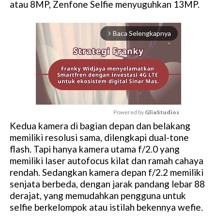
atau 8MP, Zenfone Selfie menyuguhkan 13MP.
Baca Selengkapnya
arrow_forward_ios
Powered by 
GliaStudios
Kedua kamera di bagian depan dan belakang
M
memiliki resolusi sama, dilengkapi dual-tone
u
flash. Tapi hanya kamera utama f/2.0 yang
t
memiliki laser autofocus kilat dan ramah cahaya
e
rendah. Sedangkan kamera depan f/2.2 memiliki
senjata berbeda, dengan jarak pandang lebar 88
derajat, yang memudahkan pengguna untuk
selfie berkelompok atau istilah bekennya wefie.