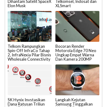
Dihantam Satelit SpaceX
Telkomsel, Indosat dan
Elon Musk
XLSmart
Telkom Rampungkan
Bocoran Render
Spin-Off InfraCo Tahap
Motorola Edge 70 Neo
2, InfraNexia Pilar Bisnis
Ungkap Empat Warna
Wholesale Connectivity
Dan Kamera 200MP
SK Hynix Invstasikan
Langkah Kejutan
Dana Ratusan Triliun
Samsung Tinggalkan