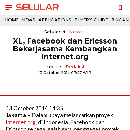
HOME
NEWS
APPLICATIONS
BUYER’S GUIDE
BINCAN
Selular.id -
News
XL, Facebook dan Ericsson
Bekerjasama Kembangkan
Internet.org
Penulis :
Redaksi
13 October 2014 07:47 WIB
13 October 2014 14:35
Jakarta –
Dalam upaya melancarkan proyek
internet.org
, di Indonesia, Facebook dan
Ericsson sebagai salah satu penggagas proyek