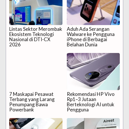
Lintas Sektor Merombak
Aduh Ada Serangan
Ekosistem Teknologi
Walware ke Pengguna
Nasional di DTI-CX
iPhone di Berbagai
2026
Belahan Dunia
7 Maskapai Pesawat
Rekomendasi HP Vivo
Terbang yang Larang
Rp1–3 Jutaan
Penumpang Bawa
Berteknologi AI untuk
Powerbank
Pengguna