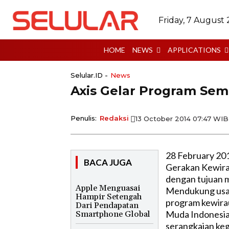
Friday, 7 August
HOME
NEWS
APPLICATIONS
Selular.ID -
News
Axis Gelar Program Sem
Penulis:
Redaksi
13 October 2014 07:47 WIB
28 February 20
BACA JUGA
Gerakan Kewira
dengan tujuan 
Apple Menguasai
Mendukung usaha
Hampir Setengah
program kewira
Dari Pendapatan
Muda Indonesia 
Smartphone Global
serangkaian ke