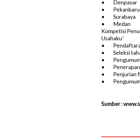
• Denpasa
• Pekanba
• Surabay
• Medan 
Kompetisi Penu
Usahaku’
• Pendaftaran 
• Seleksi tah
• Pengumuman
• Penerapan us
• Penjurian 
• Pengumuman
Sumber : www.se