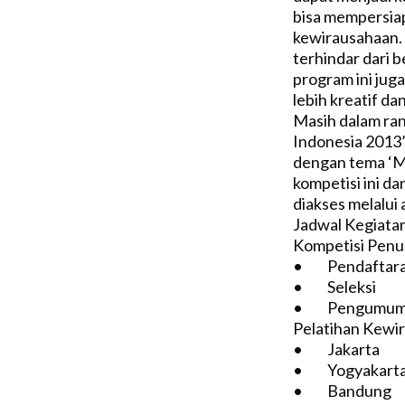
bisa mempersia
kewirausahaan. 
terhindar dari 
program ini ju
lebih kreatif da
Masih dalam ra
Indonesia 2013’
dengan tema ‘Me
kompetisi ini d
diakses melalui 
Jadwal Kegiata
Kompetisi Penuli
• Pendaftar
• Seleksi :
• Pengumuman
Pelatihan Kewi
• Jakarta 
• Yogyakar
• Bandung