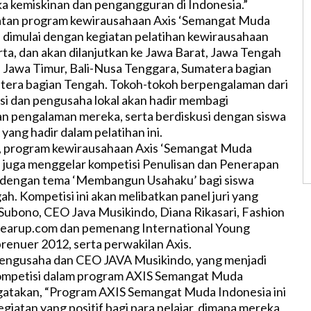
 kemiskinan dan pengangguran di Indonesia.”
atan program kewirausahaan Axis ‘Semangat Muda
 dimulai dengan kegiatan pelatihan kewirausahaan
rta, dan akan dilanjutkan ke Jawa Barat, Jawa Tengah
 Jawa Timur, Bali-Nusa Tenggara, Sumatera bagian
tera bagian Tengah. Tokoh-tokoh berpengalaman dari
i dan pengusaha lokal akan hadir membagi
n pengalaman mereka, serta berdiskusi dengan siswa
ang hadir dalam pelatihan ini.
n, program kewirausahaan Axis ‘Semangat Muda
 juga menggelar kompetisi Penulisan dan Penerapan
 dengan tema ‘Membangun Usahaku’ bagi siswa
h. Kompetisi ini akan melibatkan panel juri yang
i Subono, CEO Java Musikindo, Diana Rikasari, Fashion
earup.com dan pemenang International Young
renuer 2012, serta perwakilan Axis.
pengusaha dan CEO JAVA Musikindo, yang menjadi
 kompetisi dalam program AXIS Semangat Muda
gatakan, “Program AXIS Semangat Muda Indonesia ini
giatan yang positif bagi para pelajar, dimana mereka