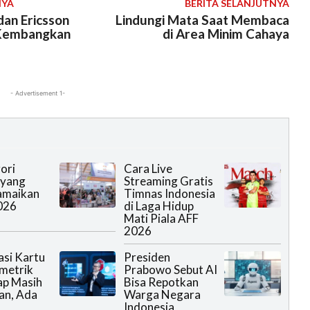
NYA
BERITA SELANJUTNYA
dan Ericsson
Lindungi Mata Saat Membaca
Kembangkan
di Area Minim Cahaya
- Advertisement 1-
ori
Cara Live
 yang
Streaming Gratis
amaikan
Timnas Indonesia
026
di Laga Hidup
Mati Piala AFF
2026
asi Kartu
Presiden
metrik
Prabowo Sebut AI
ap Masih
Bisa Repotkan
an, Ada
Warga Negara
Indonesia