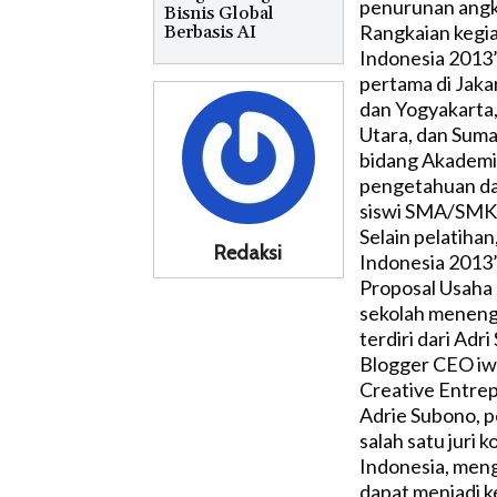
penurunan angka
Bisnis Global
Rangkaian kegi
Berbasis AI
Indonesia 2013’
pertama di Jaka
dan Yogyakarta,
Utara, dan Suma
bidang Akademis
pengetahuan da
siswi SMA/SMK y
Selain pelatiha
Redaksi
Indonesia 2013’
Proposal Usaha
sekolah menenga
terdiri dari Adr
Blogger CEO iw
Creative Entrep
Adrie Subono, 
salah satu juri
Indonesia, men
dapat menjadi ke