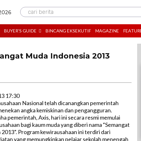
cari berita
 2026
BUYER’S GUIDE
BINCANG EKSEKUTIF
MAGAZINE
FEATUR
angat Muda Indonesia 2013
13 17:30
usahaan Nasional telah dicanangkan pemerintah
menekan angka kemiskinan dan pengangguran.
 pemerintah, Axis, hari ini secara resmi memulai
usahaan bagi kaum muda yang diberi nama “Semangat
2013”. Program kewirausahaan ini terdiri dari
giatan yang memungkinkan pelajar sekolah menengah