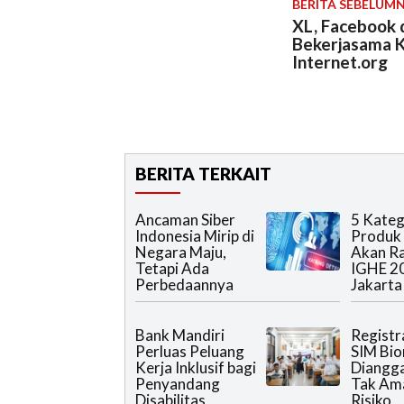
BERITA SEBELUM
XL, Facebook 
Bekerjasama 
Internet.org
BERITA TERKAIT
Ancaman Siber
5 Kateg
Indonesia Mirip di
Produk
Negara Maju,
Akan R
Tetapi Ada
IGHE 2
Perbedaannya
Jakarta
Bank Mandiri
Registr
Perluas Peluang
SIM Bio
Kerja Inklusif bagi
Diangg
Penyandang
Tak Am
Disabilitas
Risiko