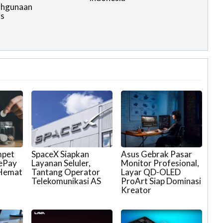
ahgunaan
as
mpet
SpaceX Siapkan
Asus Gebrak Pasar
eePay
Layanan Seluler,
Monitor Profesional,
 Hemat
Tantang Operator
Layar QD-OLED
Telekomunikasi AS
ProArt Siap Dominasi
Kreator