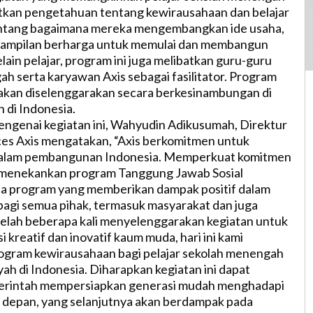
kan pengetahuan tentang kewirausahaan dan belajar
tentang bagaimana mereka mengembangkan ide usaha,
ampilan berharga untuk memulai dan membangun
elain pelajar, program ini juga melibatkan guru-guru
h serta karyawan Axis sebagai fasilitator. Program
akan diselenggarakan secara berkesinambungan di
 di Indonesia.
ngenai kegiatan ini, Wahyudin Adikusumah, Direktur
s Axis mengatakan, “Axis berkomitmen untuk
 dalam pembangunan Indonesia. Memperkuat komitmen
n menekankan program Tanggung Jawab Sosial
a program yang memberikan dampak positif dalam
bagi semua pihak, termasuk masyarakat dan juga
elah beberapa kali menyelenggarakan kegiatan untuk
kreatif dan inovatif kaum muda, hari ini kami
gram kewirausahaan bagi pelajar sekolah menengah
yah di Indonesia. Diharapkan kegiatan ini dapat
rintah mempersiapkan generasi mudah menghadapi
 depan, yang selanjutnya akan berdampak pada