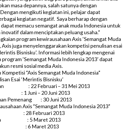
pkan masa depannya, salah satunya dengan
Dengan mengikuti kegiatan ini, pelajar dapat
berbagai kegiatan negatif. Saya berharap dengan
ga dapat memacu semangat anak muda Indonesia untuk
n inovatif dalam menciptakan peluang usaha.”
ngkaian program kewirausahaan Axis ‘Semangat Muda
, Axis juga menyelenggarakan kompetisi penulisan esai
rintis Bisnisku’. Informasi lebih lengkap mengenai
an program ‘Semangat Muda Indonesia 2013’ dapat
akun resmi sosial media Axis.
n Kompetisi “Axis Semangat Muda Indonesia”
san Esai ‘Merintis Bisnisku’
an : 22 Februari – 31 Mei 2013
 1 Juni – 20 Juni 2013
 Pemenang : 30 Juni 2013
rausahaan Axis “Semangat Muda Indonesia 2013”
: 28 Februari 2013
ta : 5 Maret 2013
 : 6 Maret 2013