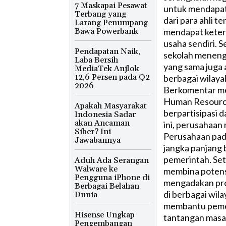
7 Maskapai Pesawat
untuk mendapat
Terbang yang
dari para ahli 
Larang Penumpang
Bawa Powerbank
mendapat keter
usaha sendiri. S
Pendapatan Naik,
sekolah menenga
Laba Bersih
yang sama juga 
MediaTek Anjlok
12,6 Persen pada Q2
berbagai wilayah
2026
Berkomentar me
Human Resource
Apakah Masyarakat
berpartisipasi
Indonesia Sadar
akan Ancaman
ini, perusahaa
Siber? Ini
Perusahaan pad
Jawabannya
jangka panjang 
pemerintah. Set
Aduh Ada Serangan
Walware ke
membina potensi 
Pengguna iPhone di
mengadakan pro
Berbagai Belahan
di berbagai wila
Dunia
membantu peme
Hisense Ungkap
tantangan masa
Pengembangan