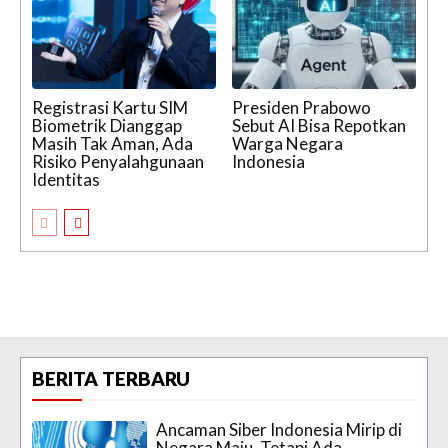
Registrasi Kartu SIM
Presiden Prabowo
Biometrik Dianggap
Sebut AI Bisa Repotkan
Masih Tak Aman, Ada
Warga Negara
Risiko Penyalahgunaan
Indonesia
Identitas
BERITA TERBARU
Ancaman Siber Indonesia Mirip di
Negara Maju, Tetapi Ada