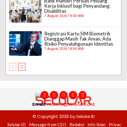
Bank Mandiri Perluas Peluang
Kerja Inklusif bagi Penyandang
Disabilitas
7 August 2026 19:00 WIB
Registrasi Kartu SIM Biometrik
Dianggap Masih Tak Aman, Ada
Risiko Penyalahgunaan Identitas
7 August 2026 18:00 WIB
Email:
redaksi@selular.co.id
© Copyright 2026 by Selular.ID
Selular.ID
Message from CEO
Redaksi
Info Iklan
Privacy P