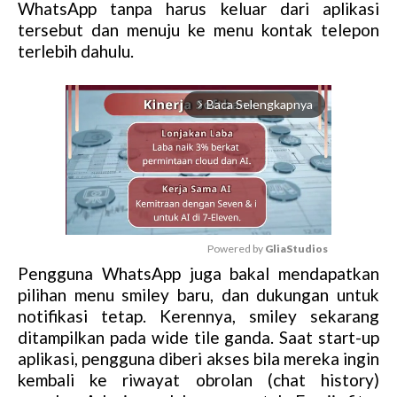
WhatsApp tanpa harus keluar dari aplikasi
tersebut dan menuju ke menu kontak telepon
terlebih dahulu.
Baca Selengkapnya
arrow_forward_ios
Powered by 
GliaStudios
Pengguna WhatsApp juga bakal mendapatkan
M
pilihan menu smiley baru, dan dukungan untuk
u
notifikasi tetap. Kerennya, smiley sekarang
t
ditampilkan pada wide tile ganda. Saat start-up
e
aplikasi, pengguna diberi akses bila mereka ingin
kembali ke riwayat obrolan (chat history)