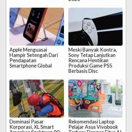
Apple Menguasai
Meski Banyak Kontra,
Hampir Setengah Dari
Sony Tetap Lanjutkan
Pendapatan
Rencana Hentikan
Smartphone Global
Produksi Game PS5
Berbasis Disc
Dominasi Pasar
Rekomendasi Laptop
Korporasi, XL Smart
Pelajar Asus Vivobook