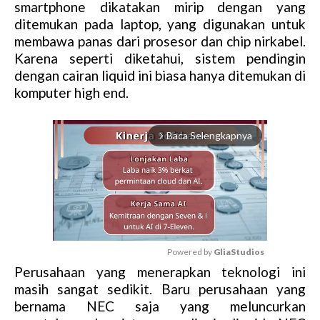
smartphone dikatakan mirip dengan yang
ditemukan pada laptop, yang digunakan untuk
membawa panas dari prosesor dan chip nirkabel.
Karena seperti diketahui, sistem pendingin
dengan cairan liquid ini biasa hanya ditemukan di
komputer high end.
Baca Selengkapnya
arrow_forward_ios
Powered by 
GliaStudios
Perusahaan yang menerapkan teknologi ini
M
masih sangat sedikit. Baru perusahaan yang
u
bernama NEC saja yang meluncurkan
t