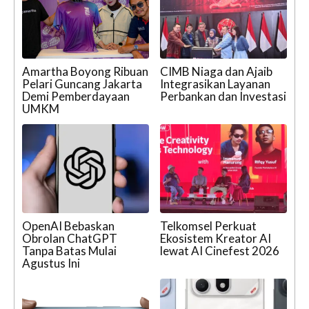
Amartha Boyong Ribuan
CIMB Niaga dan Ajaib
Pelari Guncang Jakarta
Integrasikan Layanan
Demi Pemberdayaan
Perbankan dan Investasi
UMKM
OpenAI Bebaskan
Telkomsel Perkuat
Obrolan ChatGPT
Ekosistem Kreator AI
Tanpa Batas Mulai
lewat AI Cinefest 2026
Agustus Ini