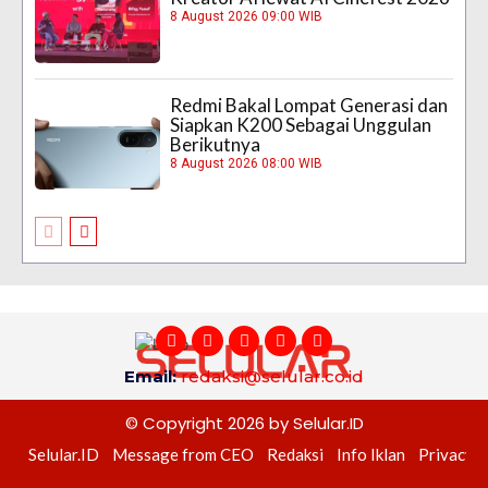
8 August 2026 09:00 WIB
Redmi Bakal Lompat Generasi dan
Siapkan K200 Sebagai Unggulan
Berikutnya
8 August 2026 08:00 WIB
Email:
redaksi@selular.co.id
© Copyright 2026 by Selular.ID
Selular.ID
Message from CEO
Redaksi
Info Iklan
Privacy P