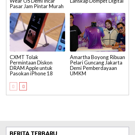
Wear OS Demi Incar
Lanskap Dompet Digital
Pasar Jam Pintar Murah
CXMT Tolak
Amartha Boyong Ribuan
Permintaan Diskon
Pelari Guncang Jakarta
DRAM Apple untuk
Demi Pemberdayaan
Pasokan iPhone 18
UMKM
BERITA TERBARU