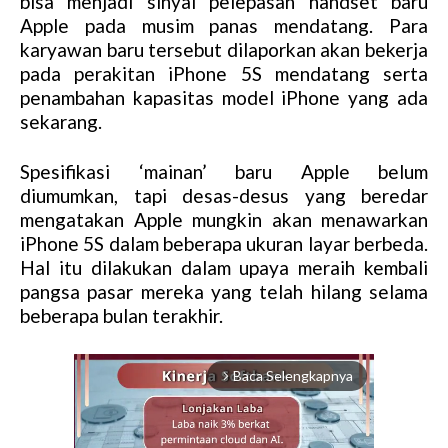
bisa menjadi sinyal pelepasan handset baru
Apple pada musim panas mendatang. Para
karyawan baru tersebut dilaporkan akan bekerja
pada perakitan iPhone 5S mendatang serta
penambahan kapasitas model iPhone yang ada
sekarang.
Spesifikasi ‘mainan’ baru Apple belum
diumumkan, tapi desas-desus yang beredar
mengatakan Apple mungkin akan menawarkan
iPhone 5S dalam beberapa ukuran layar berbeda.
Hal itu dilakukan dalam upaya meraih kembali
pangsa pasar mereka yang telah hilang selama
beberapa bulan terakhir.
Baca Selengkapnya
arrow_forward_ios