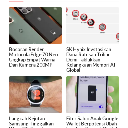
Bocoran Render
SK Hynix Invstasikan
Motorola Edge 70 Neo
Dana Ratusan Triliun
Ungkap Empat Warna
Demi Taklukkan
Dan Kamera 200MP
Kelangkaan Memori AI
Global
Langkah Kejutan
Fitur Saldo Anak Google
Samsung Tinggalkan
Wallet Berpotensi Ubah