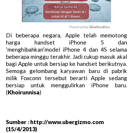
Powered by 
GliaStudios
Di beberapa negara, Apple telah memotong
M
harga handset iPhone 5 dan
u
‘menghibahkan’model iPhone 4 dan 4S selama
t
beberapa minggu terakhir. Jadi cukup masuk akal
e
bagi Apple untuk bersiap ke handset berikutnya.
Semoga gelombang karyawan baru di pabrik
milik Foxconn tersebut berarti Apple sedang
bersiap untuk menggulirkan iPhone baru.
(
Khoirunnisa
)
Sumber : http://www.ubergizmo.com
(15/4/2013)