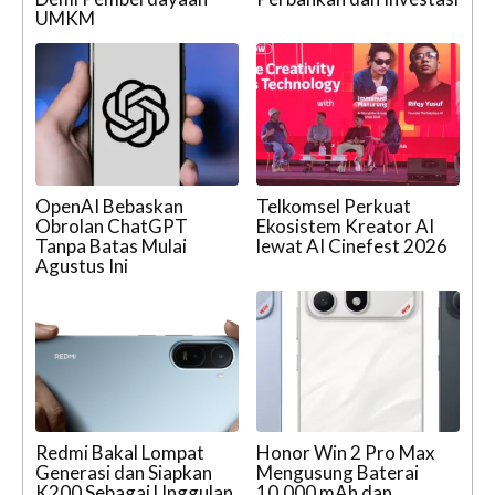
UMKM
OpenAI Bebaskan
Telkomsel Perkuat
Obrolan ChatGPT
Ekosistem Kreator AI
Tanpa Batas Mulai
lewat AI Cinefest 2026
Agustus Ini
Redmi Bakal Lompat
Honor Win 2 Pro Max
Generasi dan Siapkan
Mengusung Baterai
K200 Sebagai Unggulan
10.000 mAh dan