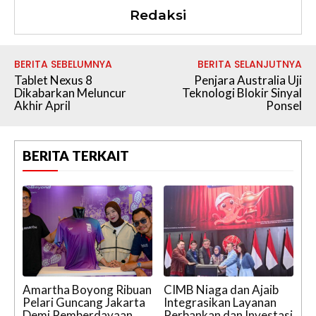
Redaksi
BERITA SEBELUMNYA
BERITA SELANJUTNYA
Tablet Nexus 8
Penjara Australia Uji
Dikabarkan Meluncur
Teknologi Blokir Sinyal
Akhir April
Ponsel
BERITA TERKAIT
Amartha Boyong Ribuan
CIMB Niaga dan Ajaib
Pelari Guncang Jakarta
Integrasikan Layanan
Demi Pemberdayaan
Perbankan dan Investasi