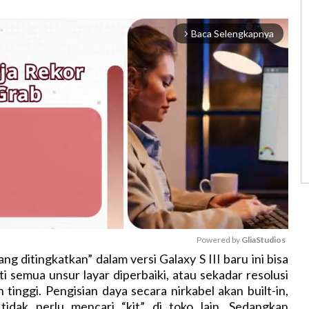
Baca Selengkapnya
arrow_forward_ios
Powered by 
GliaStudios
ng ditingkatkan” dalam versi Galaxy S III baru ini bisa
 semua unsur layar diperbaiki, atau sekadar resolusi
M
 tinggi. Pengisian daya secara nirkabel akan built-in,
u
tidak perlu mencari “kit” di toko lain. Sedangkan