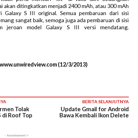
t
ai akan ditingkatkan menjadi 2400 mAh, atau 300 mAh
e
ri Galaxy S III original. Semua pembaruan dari sisi
mang sangat baik, semoga juga ada pembaruan di sisi
m jeroan model Galaxy S III versi mendatang.
//www.unwiredview.com (12/3/2013)
NYA
BERITA SELANJUTNYA
rmen Tolak
Update Gmail for Android
 di Roof Top
Bawa Kembali Ikon Delete
- Advertisement 1-