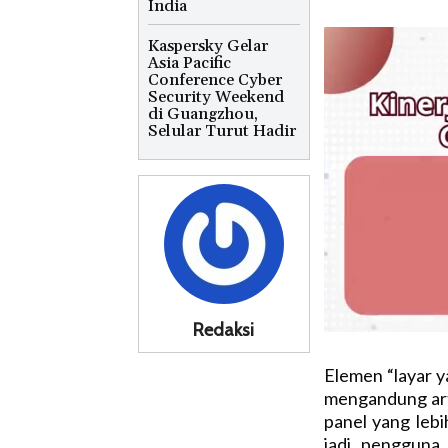
India
Kaspersky Gelar
Asia Pacific
Conference Cyber
Security Weekend
di Guangzhou,
Selular Turut Hadir
Redaksi
Elemen “layar ya
mengandung arti
panel yang lebih
jadi pengguna 