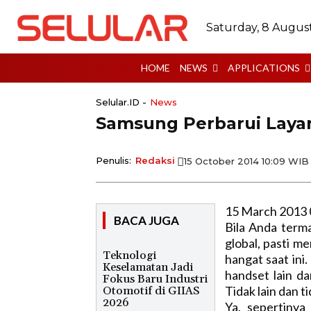
Saturday, 8 Augus
HOME
NEWS
APPLICATIONS
Selular.ID -
News
Samsung Perbarui Layar 
Penulis:
Redaksi
15 October 2014 10:09 WIB
15 March 2013 
BACA JUGA
Bila Anda term
global, pasti m
Teknologi
hangat saat ini.
Keselamatan Jadi
handset lain da
Fokus Baru Industri
Tidak lain dan t
Otomotif di GIIAS
2026
Ya, sepertinya