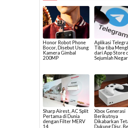
Honor Robot Phone
Aplikasi Teleg
Bocor, Disebut Usung
Tiba-tiba Meng
Kamera Gimbal
dari App Store d
200MP
Sejumlah Nega
Sharp Airest, AC Split
Xbox Generasi
Pertama di Dunia
Berikutnya
dengan Filter MERV
Dikabarkan Tet
14
Dukung Disc, B