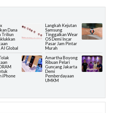
ix
Langkah Kejutan
ikan Dana
Samsung
 Triliun
Tinggalkan Wear
aklukkan
OS Demi Incar
kaan
Pasar Jam Pintar
AI Global
Murah
olak
Amartha Boyong
taan
Ribuan Pelari
 DRAM
Guncang Jakarta
ntuk
Demi
n iPhone
Pemberdayaan
UMKM