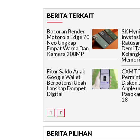
BERITA TERKAIT
Bocoran Render
SK Hyn
Motorola Edge 70
Invstas
Neo Ungkap
Ratusan
Empat Warna Dan
Demi T
Kamera 200MP
Kelang
Memori 
Fitur Saldo Anak
CXMT T
Google Wallet
Permin
Berpotensi Ubah
Diskon
Lanskap Dompet
Apple u
Digital
Pasoka
18
BERITA PILIHAN