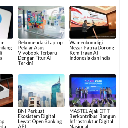
ram
Rekomendasi Laptop
Wamenkomdigi
hilang
Pelajar Asus
Nezar Patria Dorong
i
Vivobook Terbaru
Kemitraan AI
ra
Dengan Fitur AI
Indonesia dan India
Terkini
BNI Perkuat
MASTEL Ajak OTT
Ekosistem Digital
Berkontribusi Bangun
ap
Lewat Open Banking
Infrastruktur Digital
eda
API
Nasional