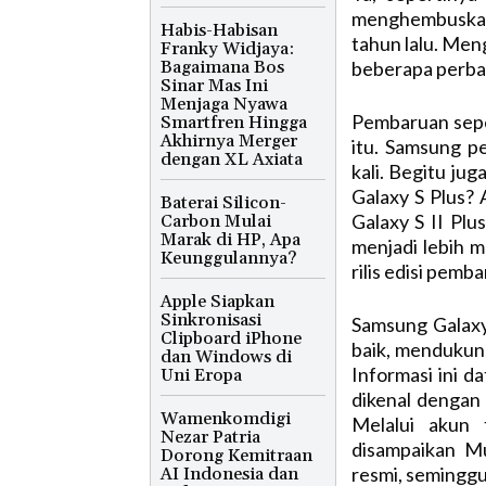
menghembuskan
Habis-Habisan
tahun lalu. Men
Franky Widjaya:
Bagaimana Bos
beberapa perbaik
Sinar Mas Ini
Menjaga Nyawa
Pembaruan seper
Smartfren Hingga
Akhirnya Merger
itu. Samsung p
dengan XL Axiata
kali. Begitu ju
Galaxy S Plus?
Baterai Silicon-
Galaxy S II Pl
Carbon Mulai
Marak di HP, Apa
menjadi lebih m
Keunggulannya?
rilis edisi pemb
Apple Siapkan
Sinkronisasi
Samsung Galaxy 
Clipboard iPhone
baik, mendukung
dan Windows di
Informasi ini d
Uni Eropa
dikenal dengan
Wamenkomdigi
Melalui akun 
Nezar Patria
disampaikan Mu
Dorong Kemitraan
resmi, seminggu 
AI Indonesia dan