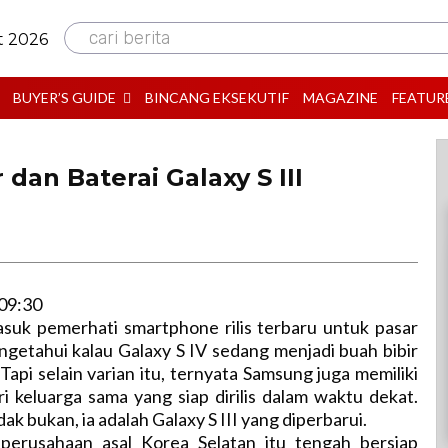
cari berita
t 2026
BUYER’S GUIDE
BINCANG EKSEKUTIF
MAGAZINE
FEATUR
dan Baterai Galaxy S III
09:30
asuk pemerhati smartphone rilis terbaru untuk pasar
engetahui kalau Galaxy S IV sedang menjadi buah bibir
 Tapi selain varian itu, ternyata Samsung juga memiliki
ri keluarga sama yang siap dirilis dalam waktu dekat.
idak bukan, ia adalah Galaxy S III yang diperbarui.
 perusahaan asal Korea Selatan itu tengah bersiap