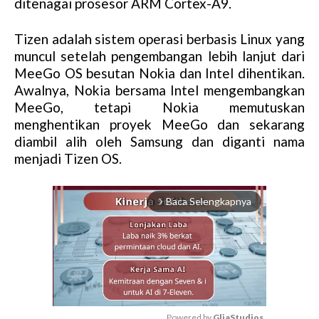
ditenagai prosesor ARM Cortex-A9.
Tizen adalah sistem operasi berbasis Linux yang
muncul setelah pengembangan lebih lanjut dari
MeeGo OS besutan Nokia dan Intel dihentikan.
Awalnya, Nokia bersama Intel mengembangkan
MeeGo, tetapi Nokia memutuskan
menghentikan proyek MeeGo dan sekarang
diambil alih oleh Samsung dan diganti nama
menjadi Tizen OS.
Baca Selengkapnya
arrow_forward_ios
Powered by 
GliaStudios