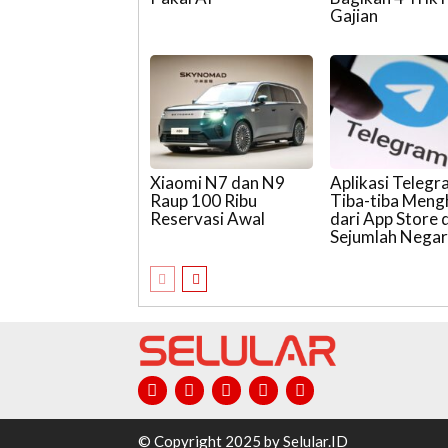
Gajian
Xiaomi N7 dan N9
Aplikasi Teleg
Raup 100 Ribu
Tiba-tiba Meng
Reservasi Awal
dari App Store d
Sejumlah Nega
© Copyright 2025 by Selular.ID