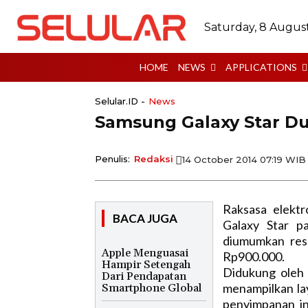
Saturday, 8 Augus
HOME
NEWS
APPLICATIONS
Selular.ID -
News
Samsung Galaxy Star Dual
Penulis:
Redaksi
14 October 2014 07:19 WIB
Raksasa elekt
BACA JUGA
Galaxy Star pa
diumumkan resm
Apple Menguasai
Rp900.000.
Hampir Setengah
Didukung oleh 
Dari Pendapatan
menampilkan l
Smartphone Global
penyimpanan in