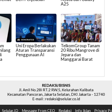
A25
ram
Uni Eropa Berlakukan
TelkomGroup Tanam
hilang
Aturan Transparansi
20 Ribu Mangrove di
i
Penggunaan AI
Jepara dan
ra
Manggarai Barat
REDAKSI/BISNIS
Jl. Amil No.28i RT.2 RW.5, Kelurahan Kalibata
Kecamatan Pancoran, Jakarta Selatan, DKI Jakarta - 12740
E-mail : redaksi@selular.co.id
Selular.ID
Message From CEO
Redaksi
Info Iklan
Privacy Po