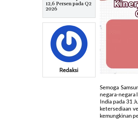
12,6 Persen pada Q2
2026
Redaksi
Semoga Samsun
negara-negara l
India pada 31 J
ketersediaan ve
kemungkinan pel