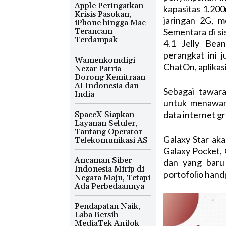
Apple Peringatkan
kapasitas 1.200
Krisis Pasokan,
jaringan 2G, m
iPhone hingga Mac
Terancam
Sementara di si
Terdampak
4.1 Jelly Bea
perangkat ini j
Wamenkomdigi
ChatOn, aplikas
Nezar Patria
Dorong Kemitraan
AI Indonesia dan
Sebagai tawar
India
untuk menawar
data internet gr
SpaceX Siapkan
Layanan Seluler,
Tantang Operator
Galaxy Star ak
Telekomunikasi AS
Galaxy Pocket,
Ancaman Siber
dan yang baru
Indonesia Mirip di
portofolio hand
Negara Maju, Tetapi
Ada Perbedaannya
Pendapatan Naik,
Laba Bersih
MediaTek Anjlok