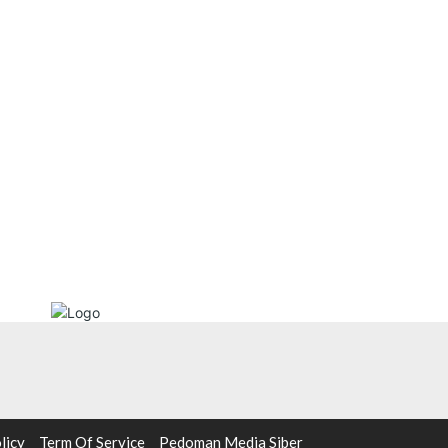
licy
Term Of Service
Pedoman Media Siber