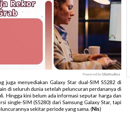
Powered by 
GliaStudios
g juga menyediakan Galaxy Star dual-SIM S5282 di
ain di seluruh dunia setelah peluncuran perdananya di
M
uli. Hingga kini belum ada informasi seputar harga dan
u
rsi single-SIM (S5280) dari Samsung Galaxy Star, tapi
t
uncurannya sekitar periode yang sama. (
Nis
)
e