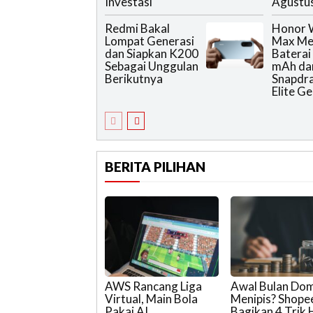
Investasi
Agustus
Redmi Bakal
Honor W
Lompat Generasi
Max Me
dan Siapkan K200
Baterai
Sebagai Unggulan
mAh da
Berikutnya
Snapdr
Elite Ge
BERITA PILIHAN
AWS Rancang Liga
Awal Bulan Do
Virtual, Main Bola
Menipis? Shop
Pakai AI
Bagikan 4 Trik