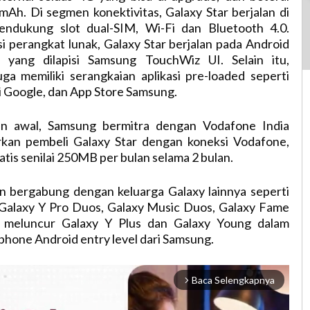
mAh. Di segmen konektivitas, Galaxy Star berjalan di
endukung slot dual-SIM, Wi-Fi dan Bluetooth 4.0.
si perangkat lunak, Galaxy Star berjalan pada Android
n yang dilapisi Samsung TouchWiz UI. Selain itu,
uga memiliki serangkaian aplikasi pre-loaded seperti
i Google, dan App Store Samsung.
an awal, Samsung bermitra dengan Vodafone India
kan pembeli Galaxy Star dengan koneksi Vodafone,
atis senilai 250MB per bulan selama 2 bulan.
an bergabung dengan keluarga Galaxy lainnya seperti
 Galaxy Y Pro Duos, Galaxy Music Duos, Galaxy Fame
 meluncur Galaxy Y Plus dan Galaxy Young dalam
phone Android entry level dari Samsung.
Baca Selengkapnya
arrow_forward_ios