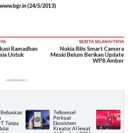
/www.bgr.in (24/5/2013)
NYA
BERITA SELANJUTNYA
ikasi Ramadhan
Nokia Rilis Smart Camera
sia Untuk
Meski Belum Berikan Update
WP8 Amber
- Advertisement 1-
 Bebaskan
Telkomsel
n
Perkuat
T Tanpa
Ekosistem
ulai
Kreator AI lewat