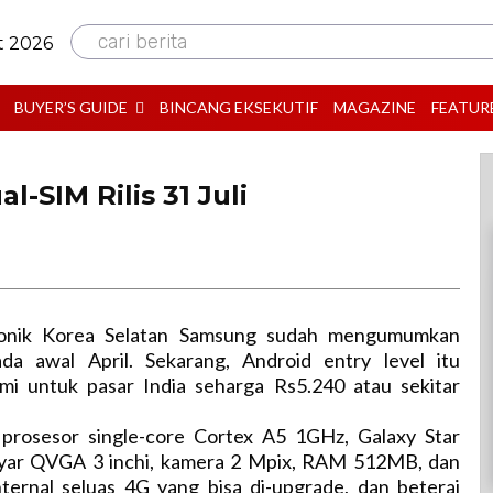
cari berita
t 2026
BUYER’S GUIDE
BINCANG EKSEKUTIF
MAGAZINE
FEATUR
-SIM Rilis 31 Juli
ronik Korea Selatan Samsung sudah mengumumkan
da awal April. Sekarang, Android entry level itu
i untuk pasar India seharga Rs5.240 atau sekitar
prosesor single-core Cortex A5 1GHz, Galaxy Star
ayar QVGA 3 inchi, kamera 2 Mpix, RAM 512MB, dan
ternal seluas 4G yang bisa di-upgrade, dan beterai