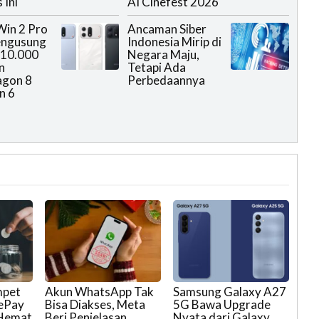
 Ini
AI Cinefest 2026
in 2 Pro
Ancaman Siber
ngusung
Indonesia Mirip di
 10.000
Negara Maju,
n
Tetapi Ada
agon 8
Perbedaannya
n 6
mpet
Akun WhatsApp Tak
Samsung Galaxy A27
eePay
Bisa Diakses, Meta
5G Bawa Upgrade
 Hemat
Beri Penjelasan
Nyata dari Galaxy