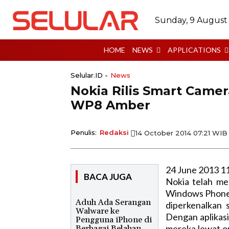
Sunday, 9 August
HOME
NEWS
APPLICATIONS
Selular.ID -
News
Nokia Rilis Smart Came
WP8 Amber
Penulis:
Redaksi
14 October 2014 07:21 WIB
24 June 2013 1
BACA JUGA
Nokia telah me
Windows Phone di
Aduh Ada Serangan
diperkenalkan
Walware ke
Dengan aplikasi
Pengguna iPhone di
mereka lewat op
Berbagai Belahan