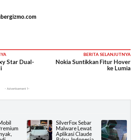
ubergizmo.com
NYA
BERITA SELANJUTNYA
y Star Dual-
Nokia Suntikkan Fitur Hover
i
ke Lumia
- Advertisement 1-
Mobil
SilverFox Sebar
 Premium
Malware Lewat
nyak,
Aplikasi Claude
adi
Palsu, Indonesia