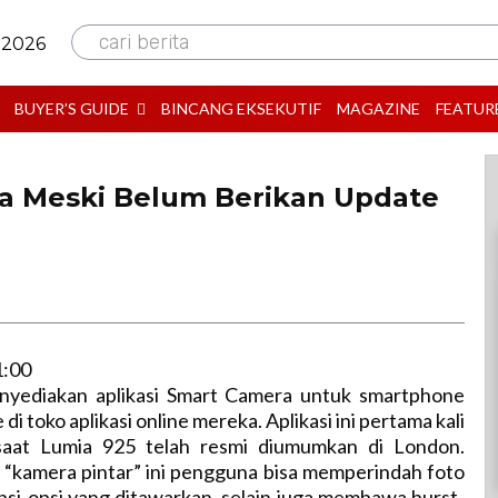
cari berita
 2026
BUYER’S GUIDE
BINCANG EKSEKUTIF
MAGAZINE
FEATUR
ra Meski Belum Berikan Update
1:00
nyediakan aplikasi Smart Camera untuk smartphone
 toko aplikasi online mereka. Aplikasi ini pertama kali
 saat Lumia 925 telah resmi diumumkan di London.
 “kamera pintar” ini pengguna bisa memperindah foto
si-opsi yang ditawarkan, selain juga membawa burst-