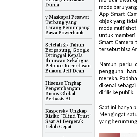
Dunia
mode baru yang 
App Smart Cam
7 Maskapai Pesawat
objek yang tida
Terbang yang
Larang Penumpang
mode multishot
Bawa Powerbank
untuk memberi 
Smart Camera 
Setelah 27 Tahun
tersebut bisa A
Bergabung, Google
Ditinggal Kepala
Ilmuwan Sekaligus
Namun perlu di
Pelopor Kecerdasan
pengguna har
Buatan Jeff Dean
mereka. Padaha
Hisense Ungkap
dikenal sebaga
Pengembangan
dirilis ke publik.
Bisnis Global
Berbasis AI
Saat ini hanya 
Kaspersky Ungkap
Mengingat satu
Risiko “Blind Trust”
yang beruntung
Saat AI Bergerak
Lebih Cepat