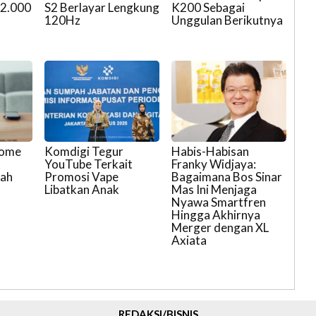
 2.000
S2 Berlayar Lengkung
K200 Sebagai
120Hz
Unggulan Berikutnya
Home
Komdigi Tegur
Habis-Habisan
n
YouTube Terkait
Franky Widjaya:
mah
Promosi Vape
Bagaimana Bos Sinar
Libatkan Anak
Mas Ini Menjaga
Nyawa Smartfren
Hingga Akhirnya
Merger dengan XL
Axiata
REDAKSI/BISNIS