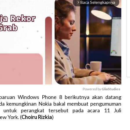
Baca Selengkapnya
arrow_forward_ios
Powered by 
GliaStudios
baruan Windows Phone 8 berikutnya akan datang
. Ada kemungkinan Nokia bakal membuat pengumuman
M
 untuk perangkat tersebut pada acara 11 Juli
u
w York. (
Choiru Rizkia
)
t
e