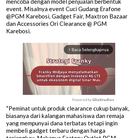
mencoba dengan model penjualan berbentuk
event. Misalnya event Cuci Gudang Erafone
@PGM Karebosi, Gadget Fair, Maxtron Bazaar
dan Accessories Ori Clearance @ PGM
Karebosi.
Baca Selengkapnya
arrow_forward_ios
Powered by 
GliaStudios
“Peminat untuk produk clearance cukup banyak,
M
biasanya dari kalangan mahasiswa dan remaja
u
yang mempunyai dana terbatas tetapi ingin
t
membeli gadget terbaru dengan harga
e
terjangkau, Makanya Factory Outlet PGM