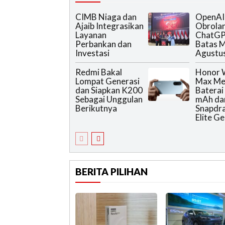
CIMB Niaga dan
OpenAI
Ajaib Integrasikan
Obrola
Layanan
ChatGP
Perbankan dan
Batas M
Investasi
Agustus
Redmi Bakal
Honor W
Lompat Generasi
Max Me
dan Siapkan K200
Baterai
Sebagai Unggulan
mAh da
Berikutnya
Snapdr
Elite Ge
BERITA PILIHAN