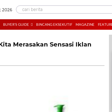
cari berita
t 2026
BUYER’S GUIDE
BINCANG EKSEKUTIF
MAGAZINE
FEATUR
Kita Merasakan Sensasi Iklan
B