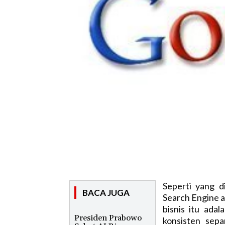
Seperti yang d
BACA JUGA
Search Engine a
bisnis itu ada
Presiden Prabowo
konsisten sep