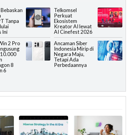
 Bebaskan
Telkomsel
n
Perkuat
T Tanpa
Ekosistem
ulai
Kreator AI lewat
 Ini
AI Cinefest 2026
in 2 Pro
Ancaman Siber
ngusung
Indonesia Mirip di
 10.000
Negara Maju,
n
Tetapi Ada
agon 8
Perbedaannya
n 6