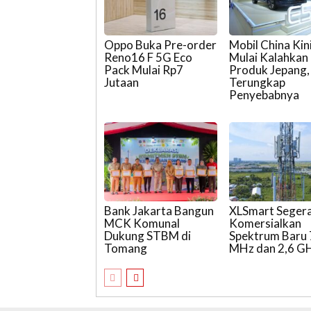
Oppo Buka Pre-order
Mobil China Kin
Reno16 F 5G Eco
Mulai Kalahkan
Pack Mulai Rp7
Produk Jepang,
Jutaan
Terungkap
Penyebabnya
Bank Jakarta Bangun
XLSmart Seger
MCK Komunal
Komersialkan
Dukung STBM di
Spektrum Baru
Tomang
MHz dan 2,6 G