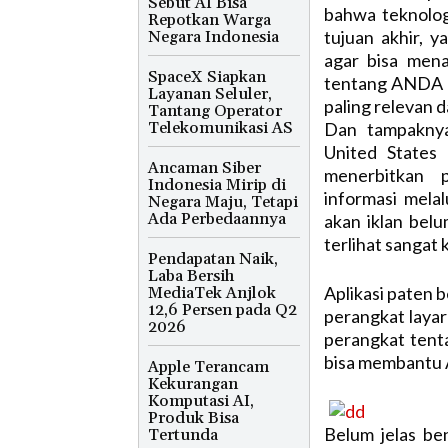
Sebut AI Bisa
bahwa teknolog
Repotkan Warga
tujuan akhir, 
Negara Indonesia
agar bisa mena
SpaceX Siapkan
tentang ANDA s
Layanan Seluler,
paling relevan 
Tantang Operator
Telekomunikasi AS
Dan tampaknya
United States
Ancaman Siber
menerbitkan 
Indonesia Mirip di
informasi mela
Negara Maju, Tetapi
Ada Perbedaannya
akan iklan bel
terlihat sangat k
Pendapatan Naik,
Laba Bersih
Aplikasi paten b
MediaTek Anjlok
12,6 Persen pada Q2
perangkat laya
2026
perangkat tent
bisa membantu 
Apple Terancam
Kekurangan
Komputasi AI,
Produk Bisa
Belum jelas be
Tertunda