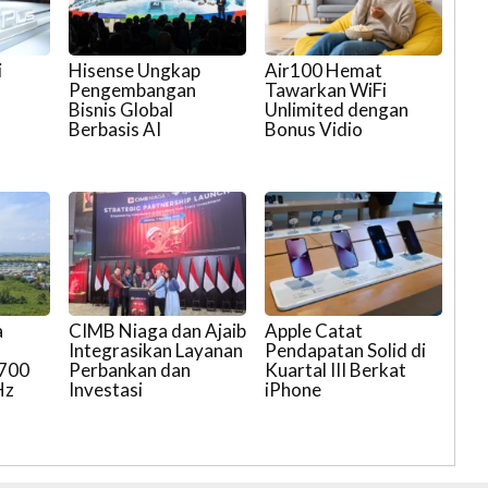
i
Hisense Ungkap
Air100 Hemat
Pengembangan
Tawarkan WiFi
Bisnis Global
Unlimited dengan
Berbasis AI
Bonus Vidio
a
CIMB Niaga dan Ajaib
Apple Catat
Integrasikan Layanan
Pendapatan Solid di
 700
Perbankan dan
Kuartal III Berkat
Hz
Investasi
iPhone