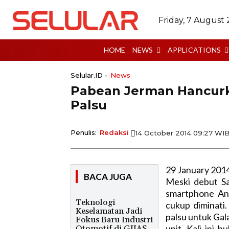
Friday, 7 August
HOME
NEWS
APPLICATIONS
Selular.ID -
News
Pabean Jerman Hancurk
Palsu
Penulis:
Redaksi
14 October 2014 09:27 WI
29 January 201
BACA JUGA
Meski debut Sa
smartphone And
Teknologi
cukup diminati.
Keselamatan Jadi
palsu untuk Gala
Fokus Baru Industri
unit. Kali ini 
Otomotif di GIIAS