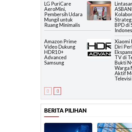
LG PuriCare
Lintasa
AeroMini,
ASBAN
Pembersih Udara
Kolabor
Mungil untuk
Strateg
Ruang Minimalis
BPD di 
Indones
Amazon Prime
Xiaomi 
Video Dukung
Diri Pe
HDR10+
Ekspans
Advanced
TV di T
Samsung
Bukti N
Warga 
Aktif 
Televisi
BERITA PILIHAN