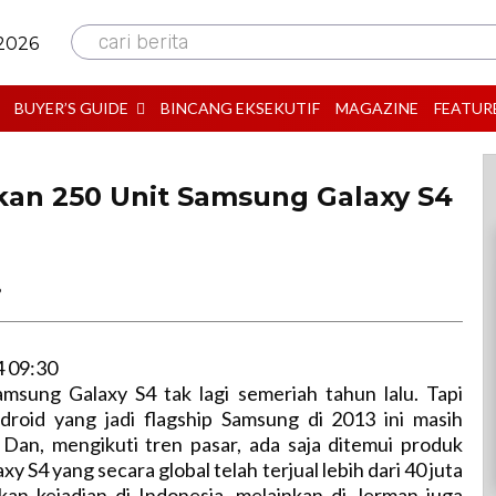
cari berita
 2026
BUYER’S GUIDE
BINCANG EKSEKUTIF
MAGAZINE
FEATUR
an 250 Unit Samsung Galaxy S4
B
4 09:30
msung Galaxy S4 tak lagi semeriah tahun lalu. Tapi
roid yang jadi flagship Samsung di 2013 ini masih
 Dan, mengikuti tren pasar, ada saja ditemui produk
xy S4 yang secara global telah terjual lebih dari 40 juta
bukan kejadian di Indonesia, melainkan di Jerman juga