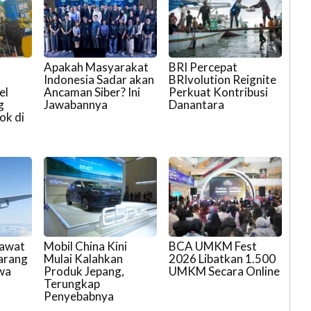
Apakah Masyarakat
BRI Percepat
Indonesia Sadar akan
BRIvolution Reignite
el
Ancaman Siber? Ini
Perkuat Kontribusi
g
Jawabannya
Danantara
ok di
sawat
Mobil China Kini
BCA UMKM Fest
arang
Mulai Kalahkan
2026 Libatkan 1.500
wa
Produk Jepang,
UMKM Secara Online
Terungkap
Penyebabnya