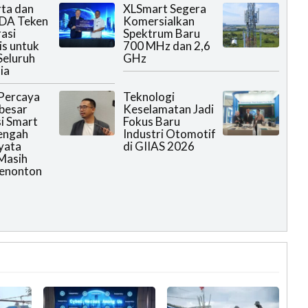
rta dan
XLSmart Segera
DA Teken
Komersialkan
asi
Spektrum Baru
is untuk
700 MHz dan 2,6
Seluruh
GHz
ia
Percaya
Teknologi
rbesar
Keselamatan Jadi
i Smart
Fokus Baru
engah
Industri Otomotif
yata
di GIIAS 2026
Masih
Menonton