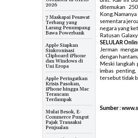
2026
ditemukan 250
Kong.Namanya 
7 Maskapai Pesawat
sementara jeroa
Terbang yang
Larang Penumpang
negara yang ket
Bawa Powerbank
Ratusan Galaxy 
SELULAR Onlin
Apple Siapkan
Jerman mengam
Sinkronisasi
Clipboard iPhone
dengan hantama
dan Windows di
Meski langkah 
Uni Eropa
imbas penting
tersebut tidak b
Apple Peringatkan
Krisis Pasokan,
iPhone hingga Mac
Terancam
Terdampak
Sumber : www.
Mulai Besok, E-
Commerce Pungut
Pajak Transaksi
Penjualan