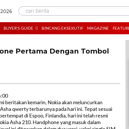
cari berita
 2026
BUYER’S GUIDE
BINCANG EKSEKUTIF
MAGAZINE
FEATUR
hone Pertama Dengan Tombol
6:00
ami beritakan kemarin, Nokia akan meluncurkan
Asha qwerty terbarunya pada hari ini. Tepat sesuai
 bertempat di Espoo, Finlandia, hari ini telah resmi
Nokia Asha 210. Handphone yang masuk dalam
evel ini ditawarkan dalam dua versi, yakni single SIM