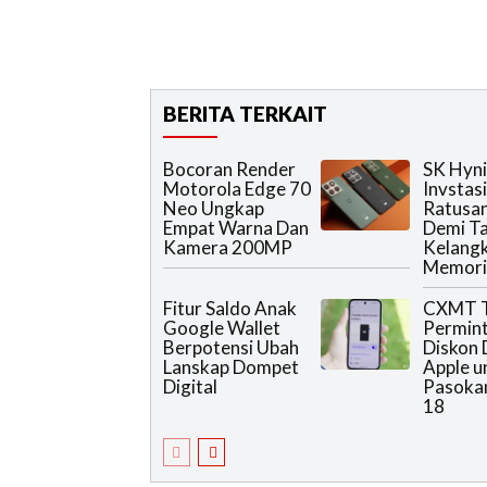
BERITA TERKAIT
Bocoran Render
SK Hyn
Motorola Edge 70
Invstas
Neo Ungkap
Ratusan
Empat Warna Dan
Demi T
Kamera 200MP
Kelang
Memori 
Fitur Saldo Anak
CXMT T
Google Wallet
Permin
Berpotensi Ubah
Diskon
Lanskap Dompet
Apple u
Digital
Pasoka
18