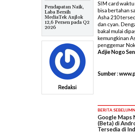
SIM card waktu s
Pendapatan Naik,
bisa bertahan sa
Laba Bersih
Asha 210 tersed
MediaTek Anjlok
12,6 Persen pada Q2
dan cyan. Deng
2026
bakal mulai dipa
kemungkinan As
penggemar Noki
Adjie Nogo Sen
Sumber : www.p
Redaksi
BERITA SEBELUM
Google Maps N
(Beta) di Andro
Tersedia di In