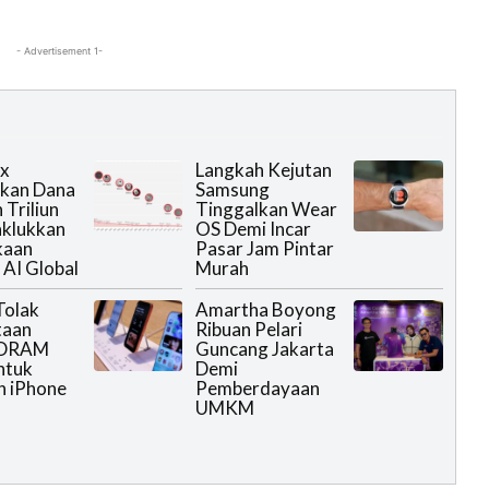
- Advertisement 1-
ix
Langkah Kejutan
ikan Dana
Samsung
 Triliun
Tinggalkan Wear
aklukkan
OS Demi Incar
kaan
Pasar Jam Pintar
AI Global
Murah
olak
Amartha Boyong
taan
Ribuan Pelari
 DRAM
Guncang Jakarta
ntuk
Demi
n iPhone
Pemberdayaan
UMKM