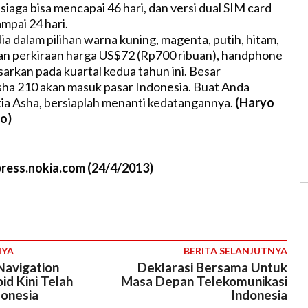
iaga bisa mencapai 46 hari, dan versi dual SIM card
mpai 24 hari.
ia dalam pilihan warna kuning, magenta, putih, hitam,
an perkiraan harga US$72 (Rp700 ribuan), handphone
sarkan pada kuartal kedua tahun ini. Besar
ha 210 akan masuk pasar Indonesia. Buat Anda
a Asha, bersiaplah menanti kedatangannya.
(Haryo
o)
ress.nokia.com (24/4/2013)
NYA
BERITA SELANJUTNYA
avigation
Deklarasi Bersama Untuk
id Kini Telah
Masa Depan Telekomunikasi
donesia
Indonesia