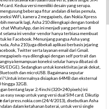
M card. Kedua versi memiliki desain yang serupa.
mengusung beberapa fitur andalan di kelas pemula,
koneksi WiFi, kamera 2 megapixels, dan Nokia Xpress
ebih menarik lagi, Asha 210 dilengkapi dengan tombol
i chat WhatsApp, dan ini menjadi yang pertama di
t selama ini vendor-vendor hanya terbiasa membuat
ntuk ke Facebook. Menunjang pangsa Asha yang
da, Asha 210 juga dibekali aplikasi berbasis jejaring
Facebook, Twitter serta layanan email dari Gmail.
megapixels-nya dilengkapi dengan self portrait dan
ayangnya kemampuan koneksi selular hanya dibatasi di
RS/EDGE). Sedangkan untuk konektivitas jarak dekat,
 Bluetooth dan microUSB. Bagaimana seputar
i? Untuk internalnya disiapkan 64MB dan eksternal
 hingga 32GB.
n bentang layar 2.4 inchi (320×240 pixels) ini
itas easy swap untuk yang versi dual SIM card. Dikutip
e
dari press.nokia.com (24/4/2013), disebutkan Asha
dalan dalam ketahanan baterai, untuk versi single