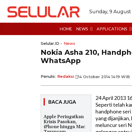
Sunday, 9 August
HOME
NEWS
APPLICATIONS
Selular.ID -
News
Nokia Asha 210, Handp
WhatsApp
Penulis:
Redaksi
14 October 2014 14:19 WIB
24 April 2013 1
BACA JUGA
Seperti telah k
handphone seri 
Apple Peringatkan
yang dijanjikan,
Krisis Pasokan,
meluncur seri 
iPhone hingga Mac
golongan entry l
Terancam