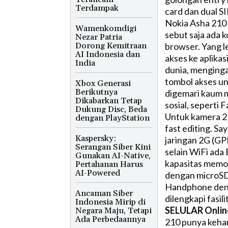
Terdampak
card dan dual SI
Nokia Asha 210 
Wamenkomdigi
sebut saja ada 
Nezar Patria
Dorong Kemitraan
browser. Yang l
AI Indonesia dan
akses ke aplikas
India
dunia, menginga
tombol akses u
Xbox Generasi
Berikutnya
digemari kaum mu
Dikabarkan Tetap
sosial, seperti 
Dukung Disc, Beda
Untuk kamera 2 
dengan PlayStation
fast editing. S
Kaspersky:
jaringan 2G (GP
Serangan Siber Kini
selain WiFi ada
Gunakan AI-Native,
kapasitas memor
Pertahanan Harus
AI-Powered
dengan microSD
Handphone denga
Ancaman Siber
dilengkapi fasil
Indonesia Mirip di
SELULAR Onlin
Negara Maju, Tetapi
Ada Perbedaannya
210 punya kehan