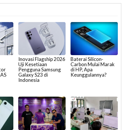
Inovasi Flagship 2026
Baterai Silicon-
,
Uji Kesetiaan
Carbon Mulai Marak
tor
Pengguna Samsung
di HP, Apa
 AS
Galaxy S23 di
Keunggulannya?
Indonesia