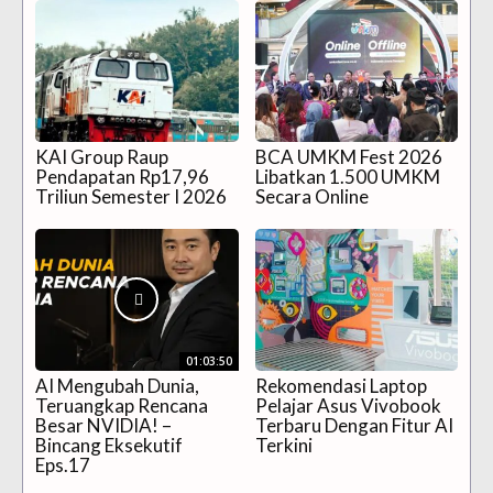
KAI Group Raup
BCA UMKM Fest 2026
Pendapatan Rp17,96
Libatkan 1.500 UMKM
Triliun Semester I 2026
Secara Online
01:03:50
AI Mengubah Dunia,
Rekomendasi Laptop
Teruangkap Rencana
Pelajar Asus Vivobook
Besar NVIDIA! –
Terbaru Dengan Fitur AI
Bincang Eksekutif
Terkini
Eps.17