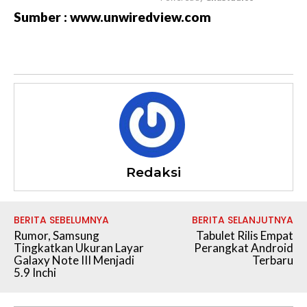
Sumber : www.unwiredview.com
M
u
t
e
Redaksi
BERITA SEBELUMNYA
BERITA SELANJUTNYA
Rumor, Samsung
Tabulet Rilis Empat
Tingkatkan Ukuran Layar
Perangkat Android
Galaxy Note III Menjadi
Terbaru
5.9 Inchi