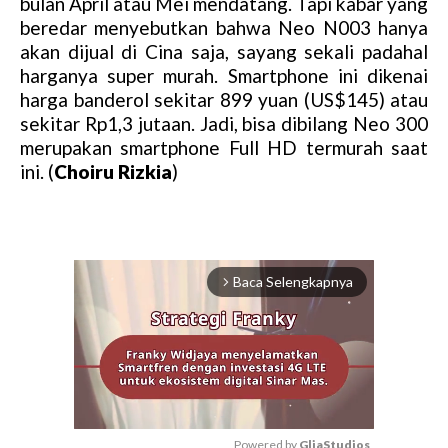
bulan April atau Mei mendatang. Tapi kabar yang
beredar menyebutkan bahwa Neo N003 hanya
akan dijual di Cina saja, sayang sekali padahal
harganya super murah. Smartphone ini dikenai
harga banderol sekitar 899 yuan (US$145) atau
sekitar Rp1,3 jutaan. Jadi, bisa dibilang Neo 300
merupakan smartphone Full HD termurah saat
ini. (
Choiru Rizkia
)
Baca Selengkapnya
arrow_forward_ios
Powered by 
GliaStudios