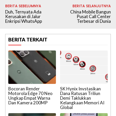
BERITA SEBELUMNYA
BERITA SELANJUTNYA
Duh, Ternyata Ada
China Mobile Bangun
Kerusakan di Jalur
Pusat Call Center
Enkripsi WhatsApp
Terbesar di Dunia
BERITA TERKAIT
Bocoran Render
SK Hynix Invstasikan
Motorola Edge 70 Neo
Dana Ratusan Triliun
Ungkap Empat Warna
Demi Taklukkan
Dan Kamera 200MP
Kelangkaan Memori AI
Global