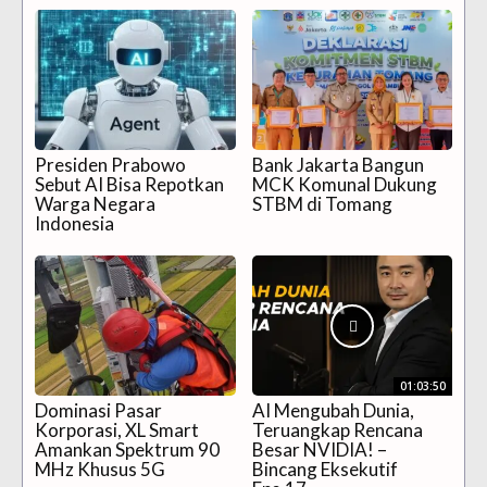
Presiden Prabowo
Bank Jakarta Bangun
Sebut AI Bisa Repotkan
MCK Komunal Dukung
Warga Negara
STBM di Tomang
Indonesia
01:03:50
Dominasi Pasar
AI Mengubah Dunia,
Korporasi, XL Smart
Teruangkap Rencana
Amankan Spektrum 90
Besar NVIDIA! –
MHz Khusus 5G
Bincang Eksekutif