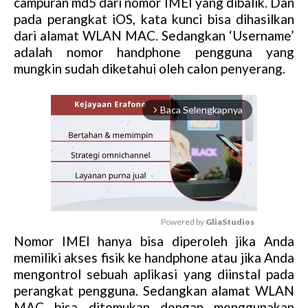
campuran md5 dari nomor IMEI yang dibalik. Dan
pada perangkat iOS, kata kunci bisa dihasilkan
dari alamat WLAN MAC. Sedangkan ‘Username’
adalah nomor handphone pengguna yang
mungkin sudah diketahui oleh calon penyerang.
Baca Selengkapnya
arrow_forward_ios
Powered by 
GliaStudios
Nomor IMEI hanya bisa diperoleh jika Anda
M
memiliki akses fisik ke handphone atau jika Anda
u
mengontrol sebuah aplikasi yang diinstal pada
t
perangkat pengguna. Sedangkan alamat WLAN
e
MAC bisa ditemukan dengan menggunakan