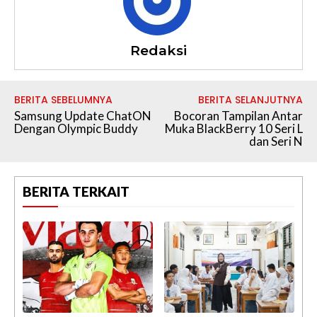
Redaksi
BERITA SEBELUMNYA
BERITA SELANJUTNYA
Samsung Update ChatON
Bocoran Tampilan Antar
Dengan Olympic Buddy
Muka BlackBerry 10 Seri L
dan Seri N
BERITA TERKAIT