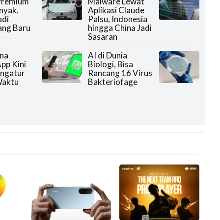
 Premium
Malware Lewat
nyak,
Aplikasi Claude
adi
Palsu, Indonesia
ang Baru
hingga China Jadi
Sasaran
na
AI di Dunia
pp Kini
Biologi, Bisa
ngatur
Rancang 16 Virus
Waktu
Bakteriofage