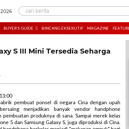
cari berita
 2026
BUYER’S GUIDE
BINCANG EKSEKUTIF
MAGAZINE
FEATUR
y S III Mini Tersedia Seharga
B
13:00
abrik pembuat ponsel di negara Cina dengan upah
 bersaing menjadikan banyak vendor handphone
 pembuatan produknya di sana. Sampai merek kelas
hone 5 dan Samsung Galaxy S, juga diproduksi di Cina.
 handphone berkelas menjadi “makanan empuk” bagi