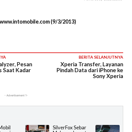
M
//www.intomobile.com (9/3/2013)
u
t
e
NYA
BERITA SELANJUTNYA
alyzer, Pesan
Xperia Transfer, Layanan
s Saat Kadar
Pindah Data dari iPhone ke
Sony Xperia
- Advertisement 1-
Mobil
SilverFox Sebar