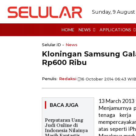
Sunday, 9 August
HOME
NEWS
APPLICATIONS
Selular.ID -
News
Kloningan Samsung Galax
Rp600 Ribu
Penulis:
Redaksi
16 October 2014 06:43 WI
13 March 2013 
BACA JUGA
Menjamurnya p
tenaga kerja
Perputaran Uang
mempercayakan
Judi Online di
atas seperti iP
Indonesia Nilainya
Maraknya modul
Masih Fantastis