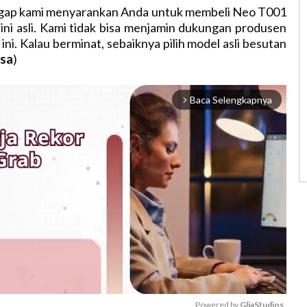
ggap kami menyarankan Anda untuk membeli Neo T001
Mini asli. Kami tidak bisa menjamin dukungan produsen
ni. Kalau berminat, sebaiknya pilih model asli besutan
isa
)
Baca Selengkapnya
arrow_forward_ios
Powered by 
GliaStudios