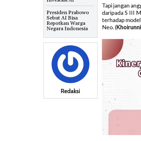
Investasi AI
Tapi jangan an
daripada S III 
Presiden Prabowo
Sebut AI Bisa
terhadap model i
Repotkan Warga
Neo. (
Khoirunn
Negara Indonesia
Redaksi