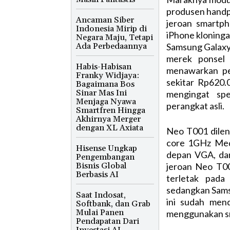
produsen handp
Ancaman Siber
jeroan smartph
Indonesia Mirip di
iPhone kloningan
Negara Maju, Tetapi
Ada Perbedaannya
Samsung Galaxy S
merek ponsel
Habis-Habisan
menawarkan pe
Franky Widjaya:
sekitar Rp620.
Bagaimana Bos
Sinar Mas Ini
mengingat spe
Menjaga Nyawa
perangkat asli.
Smartfren Hingga
Akhirnya Merger
dengan XL Axiata
Neo T001 dilen
core 1GHz Med
Hisense Ungkap
depan VGA, dan
Pengembangan
Bisnis Global
jeroan Neo T00
Berbasis AI
terletak pad
sedangkan Samsu
Saat Indosat,
ini sudah men
Softbank, dan Grab
Mulai Panen
menggunakan sm
Pendapatan Dari