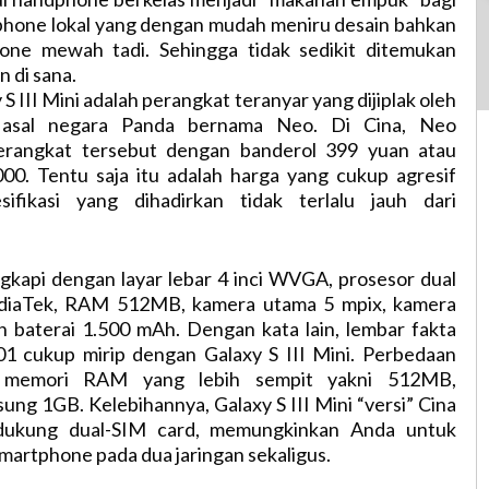
hone lokal yang dengan mudah meniru desain bahkan
one mewah tadi. Sehingga tidak sedikit ditemukan
 di sana.
 III Mini adalah perangkat teranyar yang dijiplak oleh
 asal negara Panda bernama Neo. Di Cina, Neo
rangkat tersebut dengan banderol 399 yuan atau
000. Tentu saja itu adalah harga yang cukup agresif
sifikasi yang dihadirkan tidak terlalu jauh dari
gkapi dengan layar lebar 4 inci WVGA, prosesor dual
iaTek, RAM 512MB, kamera utama 5 mpix, kamera
 baterai 1.500 mAh. Dengan kata lain, lembar fakta
1 cukup mirip dengan Galaxy S III Mini. Perbedaan
a memori RAM yang lebih sempit yakni 512MB,
ng 1GB. Kelebihannya, Galaxy S III Mini “versi” Cina
dukung dual-SIM card, memungkinkan Anda untuk
artphone pada dua jaringan sekaligus.