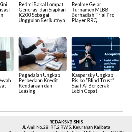
Kini
Redmi Bakal Lompat
Realme Gelar
isasi
Generasi dan Siapkan
Turnamen MLBB
an
K200 Sebagai
Berhadiah Trial Pro
Unggulan Berikutnya
Player RRQ
Pegadaian Ungkap
Kaspersky Ungkap
Mewah
Perbedaan Kredit
Risiko “Blind Trust”
wat
Kendaraan dan
Saat AI Bergerak
Leasing
Lebih Cepat
REDAKSI/BISNIS
Jl. Amil No.28i RT.2 RW.5, Kelurahan Kalibata