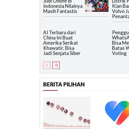
Judi Online di
Listrik
Indonesia Nilainya
Kian Ba
Masih Fantastis
Volvo J
Penant
AI Terbaru dari
Penggu
China Ini Buat
WhatsA
Amerika Serikat
Bisa Me
Khawatir, Bisa
Batas 
Jadi Senjata Siber
Voting
BERITA PILIHAN