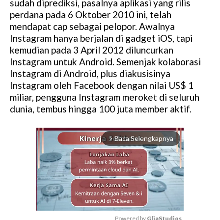
sudah diprediksi, pasalnya aplikasi yang rilis
perdana pada 6 Oktober 2010 ini, telah
mendapat cap sebagai pelopor. Awalnya
Instagram hanya berjalan di gadget iOS, tapi
kemudian pada 3 April 2012 diluncurkan
Instagram untuk Android. Semenjak kolaborasi
Instagram di Android, plus diakusisinya
Instagram oleh Facebook dengan nilai US$ 1
miliar, pengguna Instagram meroket di seluruh
dunia, tembus hingga 100 juta member aktif.
Baca Selengkapnya
arrow_forward_ios
Powered by 
GliaStudios