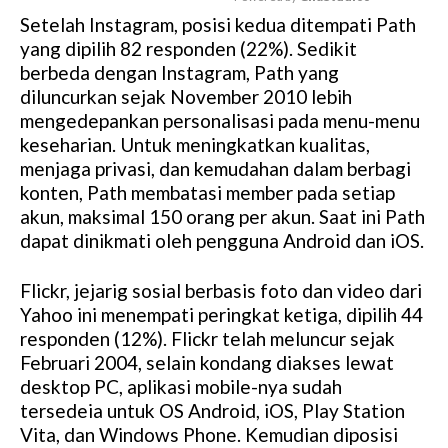
Setelah Instagram, posisi kedua ditempati Path
M
yang dipilih 82 responden (22%). Sedikit
u
berbeda dengan Instagram, Path yang
t
diluncurkan sejak November 2010 lebih
e
mengedepankan personalisasi pada menu-menu
keseharian. Untuk meningkatkan kualitas,
menjaga privasi, dan kemudahan dalam berbagi
konten, Path membatasi member pada setiap
akun, maksimal 150 orang per akun. Saat ini Path
dapat dinikmati oleh pengguna Android dan iOS.
Flickr, jejarig sosial berbasis foto dan video dari
Yahoo ini menempati peringkat ketiga, dipilih 44
responden (12%). Flickr telah meluncur sejak
Februari 2004, selain kondang diakses lewat
desktop PC, aplikasi mobile-nya sudah
tersedeia untuk OS Android, iOS, Play Station
Vita, dan Windows Phone. Kemudian diposisi