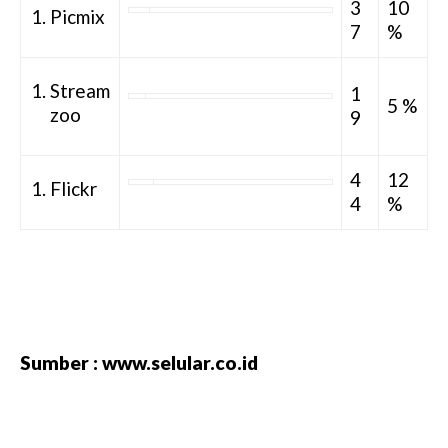
3
10
Picmix
7
%
Stream
1
5 %
zoo
9
4
12
Flickr
4
%
Sumber : www.selular.co.id