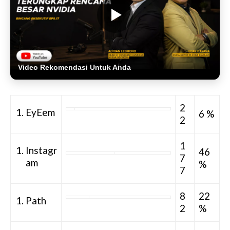
Video Rekomendasi Untuk Anda
2
EyEem
6 %
2
1
Instagr
46
7
am
%
7
8
22
Path
2
%