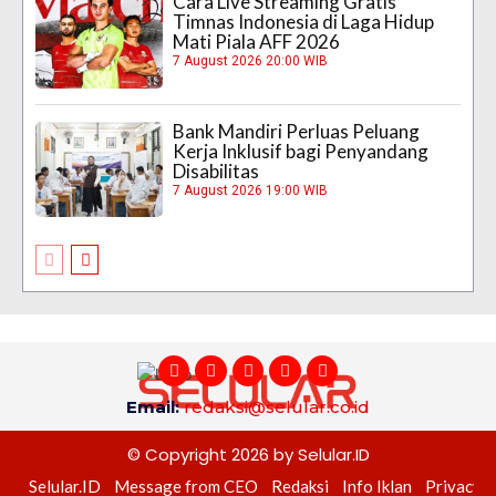
Cara Live Streaming Gratis
Timnas Indonesia di Laga Hidup
Mati Piala AFF 2026
7 August 2026 20:00 WIB
Bank Mandiri Perluas Peluang
Kerja Inklusif bagi Penyandang
Disabilitas
7 August 2026 19:00 WIB
Email:
redaksi@selular.co.id
© Copyright 2026 by Selular.ID
Selular.ID
Message from CEO
Redaksi
Info Iklan
Privacy P