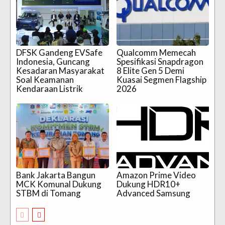
DFSK Gandeng EVSafe
Qualcomm Memecah
Indonesia, Guncang
Spesifikasi Snapdragon
Kesadaran Masyarakat
8 Elite Gen 5 Demi
Soal Keamanan
Kuasai Segmen Flagship
Kendaraan Listrik
2026
Bank Jakarta Bangun
Amazon Prime Video
MCK Komunal Dukung
Dukung HDR10+
STBM di Tomang
Advanced Samsung