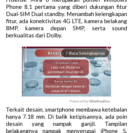
Phone 8.1 pertama yang diberi dukungan fitur
Dual-SIM Dual standby. Menambah kelengkapan
fitur, ada konektivitas 4G LTE, kamera belakang
8MP, kamera depan 5MP, serta sound
berkualitas dari Dolby.
Baca Selengkapnya
arrow_forward_ios
Powered by 
GliaStudios
Terkait desain, smartphone membawa ketebalan
M
hanya 7.18 mm. Di balik ketipisannya, ada poin
u
desain yang nampak ganjil. Tampilan
t
belakangnya nampak menyerupai iPhone 5,
e