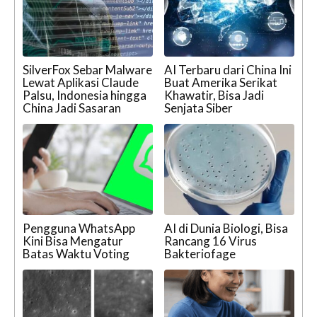
SilverFox Sebar Malware
AI Terbaru dari China Ini
Lewat Aplikasi Claude
Buat Amerika Serikat
Palsu, Indonesia hingga
Khawatir, Bisa Jadi
China Jadi Sasaran
Senjata Siber
Pengguna WhatsApp
AI di Dunia Biologi, Bisa
Kini Bisa Mengatur
Rancang 16 Virus
Batas Waktu Voting
Bakteriofage