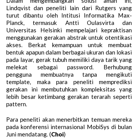
Dalam mengembangkan solusi aman ini,
M
Lindqvist dan peneliti lain dari Rutgers yang
u
turut dibantu oleh Intitusi Informatika Max-
t
Planck, termasuk Antti Oulasvirta dan
e
Universitas Helsinki mempelajari kepraktisan
menggunakan gerakan abstrak untuk otentikasi
akses. Berkat kemampuan untuk membuat
bentuk apapun dalam berbagai ukuran dan lokasi
pada layar, gerak tubuh memiliki daya tarik yang
melekat sebagai password. Berhubung
pengguna membuatnya tanpa mengikuti
template, maka para peneliti memprediksi
gerakan ini membutuhkan kompleksitas yang
lebih besar ketimbang gerakan terarah seperti
pattern.
Para peneliti akan menerbitkan temuan mereka
pada konferensi internasional MobiSys di bulan
Juni mendatang. (
Choi
)