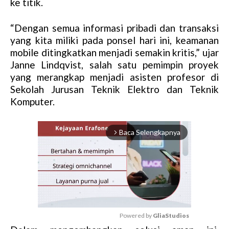
ke titik.
“Dengan semua informasi pribadi dan transaksi
yang kita miliki pada ponsel hari ini, keamanan
mobile ditingkatkan menjadi semakin kritis,” ujar
Janne Lindqvist, salah satu pemimpin proyek
yang merangkap menjadi asisten profesor di
Sekolah Jurusan Teknik Elektro dan Teknik
Komputer.
Baca Selengkapnya
arrow_forward_ios
Powered by 
GliaStudios