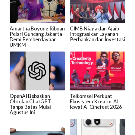
Amartha Boyong Ribuan
CIMB Niaga dan Ajaib
Pelari Guncang Jakarta
Integrasikan Layanan
Demi Pemberdayaan
Perbankan dan Investasi
UMKM
OpenAI Bebaskan
Telkomsel Perkuat
Obrolan ChatGPT
Ekosistem Kreator AI
Tanpa Batas Mulai
lewat AI Cinefest 2026
Agustus Ini