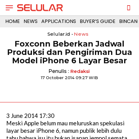
HOME
NEWS
APPLICATIONS
BUYER’S GUIDE
BINCAN
Selular.id -
News
Foxconn Beberkan Jadwal
Produksi dan Pengiriman Dua
Model iPhone 6 Layar Besar
Penulis :
Redaksi
17 October 2014 09:27 WIB
3 June 2014 17:30
Meski Apple belum mau meluruskan spekulasi
layar besar iPhone 6, namun publik lebih dulu
tahu bahwa isu itu bukan isapan jempol semata.