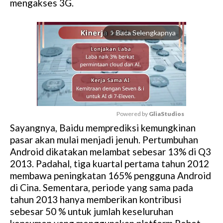
mengakses 3G.
Baca Selengkapnya
arrow_forward_ios
Powered by 
GliaStudios
Sayangnya, Baidu memprediksi kemungkinan
M
pasar akan mulai menjadi jenuh. Pertumbuhan
u
Android dikatakan melambat sebesar 13% di Q3
t
2013. Padahal, tiga kuartal pertama tahun 2012
e
membawa peningkatan 165% pengguna Android
di Cina. Sementara, periode yang sama pada
tahun 2013 hanya memberikan kontribusi
sebesar 50 % untuk jumlah keseluruhan