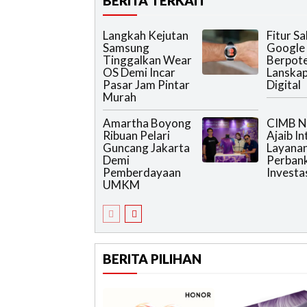
BERITA TERKAIT
Langkah Kejutan
Fitur S
Samsung
Google 
Tinggalkan Wear
Berpote
OS Demi Incar
Lanska
Pasar Jam Pintar
Digital
Murah
Amartha Boyong
CIMB N
Ribuan Pelari
Ajaib I
Guncang Jakarta
Layana
Demi
Perban
Pemberdayaan
Investa
UMKM
BERITA PILIHAN