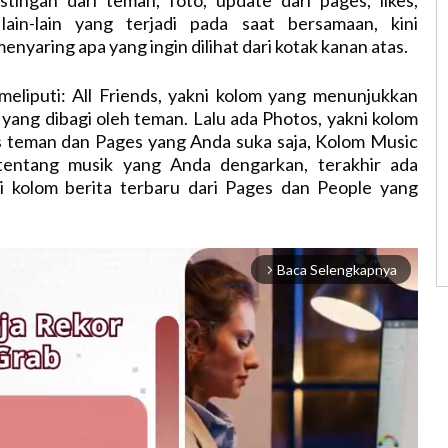
lain-lain yang terjadi pada saat bersamaan, kini
nyaring apa yang ingin dilihat dari kotak kanan atas.
 meliputi: All Friends, yakni kolom yang menunjukkan
yang dibagi oleh teman. Lalu ada Photos, yakni kolom
s teman dan Pages yang Anda suka saja, Kolom Music
 tentang musik yang Anda dengarkan, terakhir ada
ni kolom berita terbaru dari Pages dan People yang
Baca Selengkapnya
arrow_forward_ios