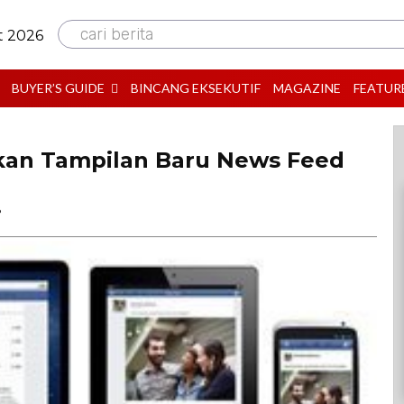
cari berita
t 2026
BUYER’S GUIDE
BINCANG EKSEKUTIF
MAGAZINE
FEATUR
kan Tampilan Baru News Feed
B