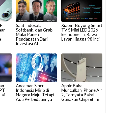
HP
Saat Indosat,
Xiaomi Boyong Smart
aan
Softbank, dan Grab
TV S Mini LED 2026
I
Mulai Panen
ke Indonesia, Bawa
a
Pendapatan Dari
Layar Hingga 98 Inci
Investasi AI
an
Ancaman Siber
Apple Bakal
GPT
Indonesia Mirip di
Munculkan iPhone Air
lai
Negara Maju, Tetapi
2, Ternyata Bakal
Ada Perbedaannya
Gunakan Chipset Ini