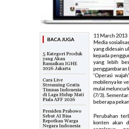
11 March 2013 
BACA JUGA
Media sosialis
yang didesain u
5 Kategori Produk
kepada penggun
yang Akan
yang lebih bes
Ramaikan IGHE
penggambaran lo
2026 Jakarta
‘Operasi waja
Cara Live
mobilenya ke ve
Streaming Gratis
mulai meluncur
Timnas Indonesia
di Laga Hidup Mati
(7/3). Sementar
Piala AFF 2026
beberapa pekan
Presiden Prabowo
Perubahan ter
Sebut AI Bisa
Repotkan Warga
konten akan d
Negara Indonesia
segalanya – po