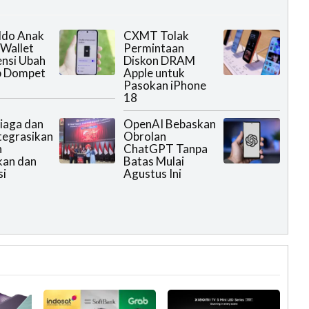
aldo Anak
CXMT Tolak
Wallet
Permintaan
nsi Ubah
Diskon DRAM
p Dompet
Apple untuk
Pasokan iPhone
18
iaga dan
OpenAI Bebaskan
ntegrasikan
Obrolan
n
ChatGPT Tanpa
kan dan
Batas Mulai
si
Agustus Ini