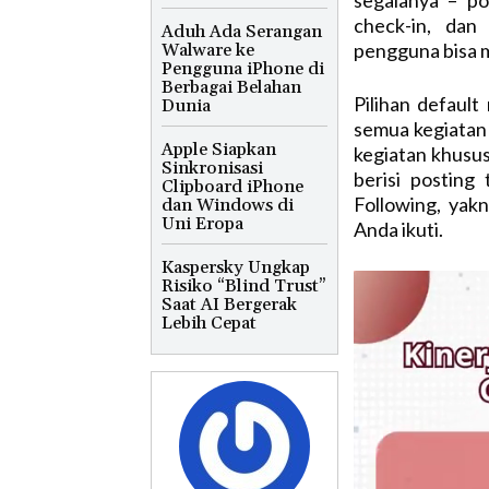
check-in, dan 
Aduh Ada Serangan
pengguna bisa me
Walware ke
Pengguna iPhone di
Berbagai Belahan
Pilihan default
Dunia
semua kegiatan 
Apple Siapkan
kegiatan khusu
Sinkronisasi
berisi posting
Clipboard iPhone
Following, yak
dan Windows di
Uni Eropa
Anda ikuti.
Kaspersky Ungkap
Risiko “Blind Trust”
Saat AI Bergerak
Lebih Cepat