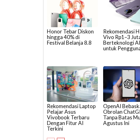
Honor Tebar Diskon
Rekomendasi 
hingga 40% di
Vivo Rp1–3 Jut
Festival Belanja 8.8
Berteknologi A
untuk Penggun
Rekomendasi Laptop
OpenAI Bebask
Pelajar Asus
Obrolan Chat
Vivobook Terbaru
Tanpa Batas Mu
Dengan Fitur AI
Agustus Ini
Terkini