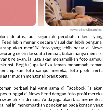
Powered by 
GliaStudios
kolom di atas, ada sejumlah perubahan kecil yang
eed lebih menarik secara visual dan lebih berguna.
M
arang akan memiliki foto yang lebih besar di News
u
seorang cek-in ke suatu tempat, bukan hanya memiliki
t
 yang relevan, ia juga akan menampilkan foto sampul
e
skripsi. Begitu juga ketika teman menambah teman
menampilkan foto sampul mereka, foto profil serta
 agar mudah mengenali orang baru.
teman berbagi hal yang sama di Facebook, ia akan
 pos tunggal di News Feed dengan foto profil mereka
 di sebelah kiri di mana Anda juga akan bisa memeriksa
a. hal ini menempatkan penekanan pada konten yang