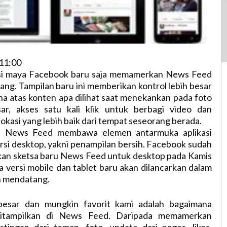
11:00
asi maya Facebook baru saja memamerkan News Feed
lang. Tampilan baru ini memberikan kontrol lebih besar
a atas konten apa dilihat saat menekankan pada foto
ar, akses satu kali klik untuk berbagi video dan
kasi yang lebih baik dari tempat seseorang berada.
h’ News Feed membawa elemen antarmuka aplikasi
rsi desktop, yakni penampilan bersih. Facebook sudah
kan sketsa baru News Feed untuk desktop pada Kamis
a versi mobile dan tablet baru akan dilancarkan dalam
 mendatang.
besar dan mungkin favorit kami adalah bagaimana
itampilkan di News Feed. Daripada memamerkan
stingan dari teman, foto, update dari pages, likes,