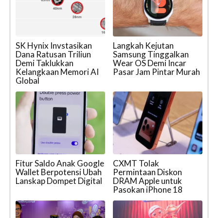
SK Hynix Invstasikan
Langkah Kejutan
Dana Ratusan Triliun
Samsung Tinggalkan
Demi Taklukkan
Wear OS Demi Incar
Kelangkaan Memori AI
Pasar Jam Pintar Murah
Global
Fitur Saldo Anak Google
CXMT Tolak
Wallet Berpotensi Ubah
Permintaan Diskon
Lanskap Dompet Digital
DRAM Apple untuk
Pasokan iPhone 18