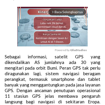
Baca Selengkapnya
arrow_forward_ios
Powered by 
GliaStudios
Sebagai informasi, satelit GPS yang
M
dikendalikan AS jumlahnya ada 30 yang
u
mengitari pada orbit Bumi. Peran GPS tak perlu
t
diragunakan lagi, sistem navigasi beragam
e
perangkat, termasuk smartphone dan tablet
banyak yang menggantungkan pada jasa layanan
GPS. Dengan ancaman penutupan operasional
11 stasiun GPS jelas membawa pengaruh
langsung bagi navigasi di sekitaran Eropa.