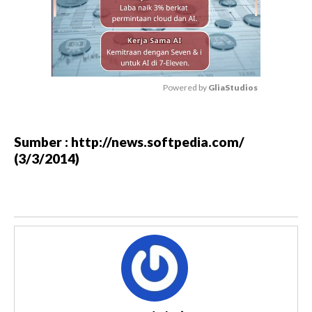
Powered by 
GliaStudios
M
u
Sumber : http://news.softpedia.com/
t
(3/3/2014)
e