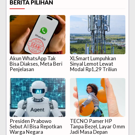
BERITA PILIHAN
Akun WhatsApp Tak
XLSmart Lumpuhkan
Bisa Diakses, Meta Beri
Sinyal Lemot Lewat
Penjelasan
Modal Rp1,29 Triliun
Presiden Prabowo
TECNO Pamer HP
Sebut AI Bisa Repotkan
Tanpa Bezel, Layar 0 mm
Warga Negara
Jadi Masa Depan