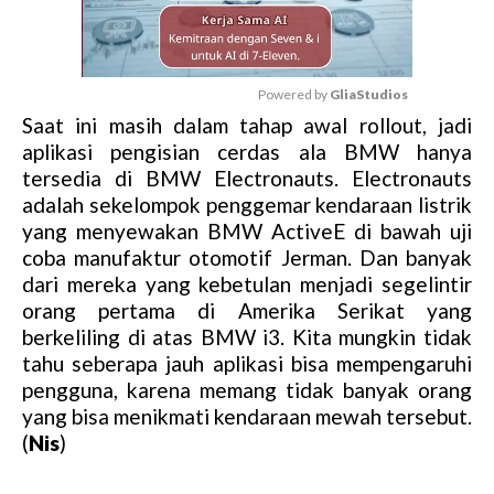
Powered by 
GliaStudios
Saat ini masih dalam tahap awal rollout, jadi
M
aplikasi pengisian cerdas ala BMW hanya
u
tersedia di BMW Electronauts. Electronauts
t
adalah sekelompok penggemar kendaraan listrik
e
yang menyewakan BMW ActiveE di bawah uji
coba manufaktur otomotif Jerman. Dan banyak
dari mereka yang kebetulan menjadi segelintir
orang pertama di Amerika Serikat yang
berkeliling di atas BMW i3. Kita mungkin tidak
tahu seberapa jauh aplikasi bisa mempengaruhi
pengguna, karena memang tidak banyak orang
yang bisa menikmati kendaraan mewah tersebut.
(
Nis
)