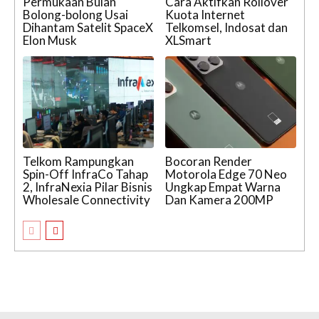
Permukaan Bulan
Cara Aktifkan Rollover
Bolong-bolong Usai
Kuota Internet
Dihantam Satelit SpaceX
Telkomsel, Indosat dan
Elon Musk
XLSmart
Telkom Rampungkan
Bocoran Render
Spin-Off InfraCo Tahap
Motorola Edge 70 Neo
2, InfraNexia Pilar Bisnis
Ungkap Empat Warna
Wholesale Connectivity
Dan Kamera 200MP