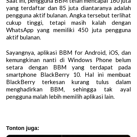
Saat ini, pengguna BBM telah mencapai 160 juta
M
yang terdaftar dan 85 juta diantaranya adalah
u
pengguna aktif bulanan. Angka tersebut terlihat
t
cukup tinggi, tetapi masih kalah dengan
e
WhatsApp yang memiliki 450 juta pengguna
aktif bulanan.
Sayangnya, aplikasi BBM for Android, iOS, dan
kemungkinan nanti di Windows Phone belum
setara dengan BBM yang terdapat pada
smartphone BlackBerry 10. Hal ini membuat
BlackBerry terkesan kurang tulus dalam
menghadirkan BBM, sehingga tak ayal
pengguna malah lebih memilih aplikasi lain.
Tonton juga: