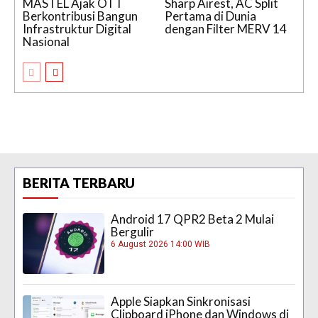
MASTEL Ajak OTT
Sharp Airest, AC Split
Berkontribusi Bangun
Pertama di Dunia
Infrastruktur Digital
dengan Filter MERV 14
Nasional
BERITA TERBARU
Android 17 QPR2 Beta 2 Mulai
Bergulir
6 August 2026 14:00 WIB
Apple Siapkan Sinkronisasi
Clipboard iPhone dan Windows di