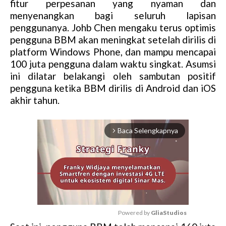
fitur perpesanan yang nyaman dan
menyenangkan bagi seluruh lapisan
penggunanya. Johb Chen mengaku terus optimis
pengguna BBM akan meningkat setelah dirilis di
platform Windows Phone, dan mampu mencapai
100 juta pengguna dalam waktu singkat. Asumsi
ini dilatar belakangi oleh sambutan positif
pengguna ketika BBM dirilis di Android dan iOS
akhir tahun.
Baca Selengkapnya
arrow_forward_ios
Powered by 
GliaStudios