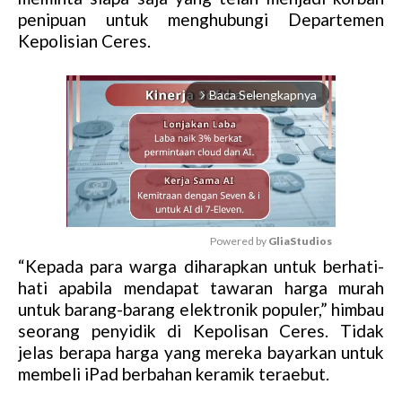
penipuan untuk menghubungi Departemen
Kepolisian Ceres.
Baca Selengkapnya
arrow_forward_ios
Powered by 
GliaStudios
“Kepada para warga diharapkan untuk berhati-
M
hati apabila mendapat tawaran harga murah
u
untuk barang-barang elektronik populer,” himbau
t
seorang penyidik di Kepolisan Ceres. Tidak
e
jelas berapa harga yang mereka bayarkan untuk
membeli iPad berbahan keramik teraebut.