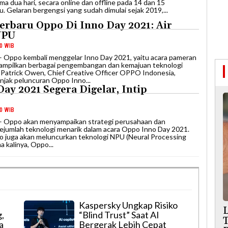
ma dua hari, secara online dan offline pada 14 dan 15
. Gelaran bergengsi yang sudah dimulai sejak 2019,...
erbaru Oppo Di Inno Day 2021: Air
NPU
00 WIB
D – Oppo kembali menggelar Inno Day 2021, yaitu acara pameran
ampilkan berbagai pengembangan dan kemajuan teknologi
. Patrick Owen, Chief Creative Officer OPPO Indonesia,
njak peluncuran Oppo Inno...
ay 2021 Segera Digelar, Intip
00 WIB
ID – Oppo akan menyampaikan strategi perusahaan dan
jumlah teknologi menarik dalam acara Oppo Inno Day 2021.
po juga akan meluncurkan teknologi NPU (Neural Processing
a kalinya, Oppo...
Kaspersky Ungkap Risiko
,
“Blind Trust” Saat AI
T
a
Bergerak Lebih Cepat