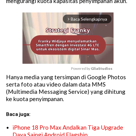
mengurangi kuota kapasitas penyimpanan akun.
Baca Selengkapnya
arrow_forward_ios
Powered by 
GliaStudios
Hanya media yang tersimpan di Google Photos
M
serta foto atau video dalam data MMS
u
(Multimedia Messaging Service) yang dihitung
t
ke kuota penyimpanan.
e
Baca juga:
iPhone 18 Pro Max Andalkan Tiga Upgrade
Daya Saingi Android Flagship