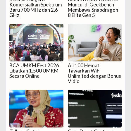
Komersialkan Spektrum
Muncul di Geekbench
Baru 700 MHz dan 2,6
Membawa Snapdragon
GHz
8 Elite Gen 5
BCA UMKM Fest 2026
Air100 Hemat
Libatkan 1.500 UMKM
Tawarkan WiFi
Secara Online
Unlimited dengan Bonus
Vidio