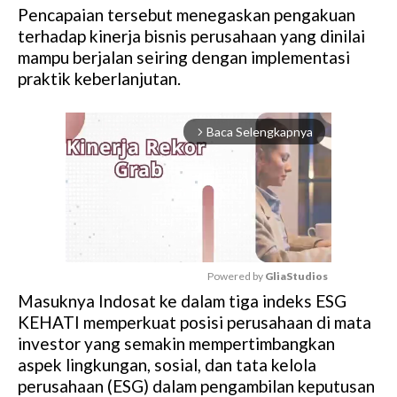
Pencapaian tersebut menegaskan pengakuan
terhadap kinerja bisnis perusahaan yang dinilai
mampu berjalan seiring dengan implementasi
praktik keberlanjutan.
Baca Selengkapnya
arrow_forward_ios
Powered by 
GliaStudios
Masuknya Indosat ke dalam tiga indeks ESG
M
KEHATI memperkuat posisi perusahaan di mata
u
investor yang semakin mempertimbangkan
t
aspek lingkungan, sosial, dan tata kelola
e
perusahaan (ESG) dalam pengambilan keputusan