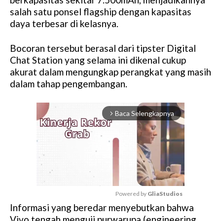
salah satu ponsel flagship dengan kapasitas
daya terbesar di kelasnya.
Bocoran tersebut berasal dari tipster Digital
Chat Station yang selama ini dikenal cukup
akurat dalam mengungkap perangkat yang masih
dalam tahap pengembangan.
Baca Selengkapnya
arrow_forward_ios
Powered by 
GliaStudios
Informasi yang beredar menyebutkan bahwa
M
Vivo tengah menguji purwarupa (engineering