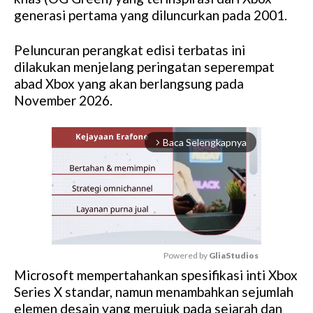
generasi pertama yang diluncurkan pada 2001.
Peluncuran perangkat edisi terbatas ini
dilakukan menjelang peringatan seperempat
abad Xbox yang akan berlangsung pada
November 2026.
Baca Selengkapnya
arrow_forward_ios
Powered by 
GliaStudios
Microsoft mempertahankan spesifikasi inti Xbox
M
Series X standar, namun menambahkan sejumlah
u
elemen desain yang merujuk pada sejarah dan
t