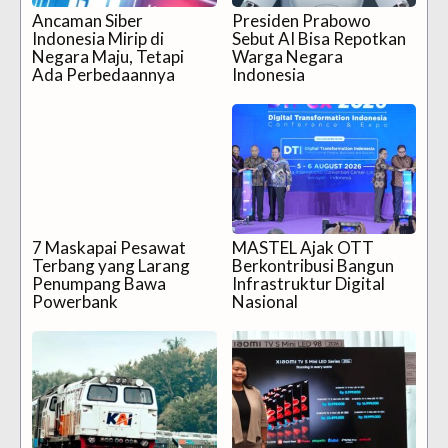
Ancaman Siber
Presiden Prabowo
Indonesia Mirip di
Sebut AI Bisa Repotkan
Negara Maju, Tetapi
Warga Negara
Ada Perbedaannya
Indonesia
7 Maskapai Pesawat
MASTEL Ajak OTT
Terbang yang Larang
Berkontribusi Bangun
Penumpang Bawa
Infrastruktur Digital
Powerbank
Nasional