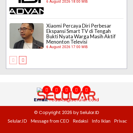
6 August 2026 18:00 WIB
Xiaomi Percaya Diri Perbesar
Ekspansi Smart TV di Tengah
Bukti Nyata Warga Masih Aktif
Menonton Televisi
6 August 2026 17:00 WIB
Email:
redaksi@selular.co.id
© Copyright 2026 by Selular.ID
Selular.ID
Message from CEO
Redaksi
Info Iklan
Privacy P