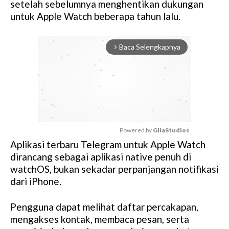
setelah sebelumnya menghentikan dukungan
untuk Apple Watch beberapa tahun lalu.
Baca Selengkapnya
arrow_forward_ios
Powered by 
GliaStudios
Aplikasi terbaru Telegram untuk Apple Watch
M
dirancang sebagai aplikasi native penuh di
u
watchOS, bukan sekadar perpanjangan notifikasi
t
dari iPhone.
e
Pengguna dapat melihat daftar percakapan,
mengakses kontak, membaca pesan, serta