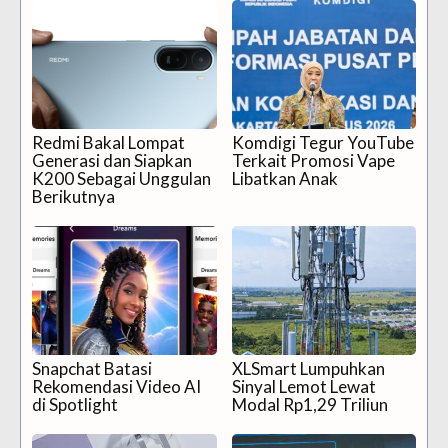
Redmi Bakal Lompat
Komdigi Tegur YouTube
Generasi dan Siapkan
Terkait Promosi Vape
K200 Sebagai Unggulan
Libatkan Anak
Berikutnya
Snapchat Batasi
XLSmart Lumpuhkan
Rekomendasi Video AI
Sinyal Lemot Lewat
di Spotlight
Modal Rp1,29 Triliun