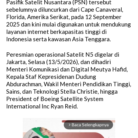
Pasifik Satelit Nusantara (PSN) tersebut
sebelumnya diluncurkan dari Cape Canaveral,
Florida, Amerika Serikat, pada 12 September
2025 dan kini mulai digunakan untuk mendukung
layanan internet berkapasitas tinggi di
Indonesia serta kawasan Asia Tenggara.
Peresmian operasional Satelit N5 digelar di
Jakarta, Selasa (13/5/2026), dan dihadiri
Menteri Komunikasi dan Digital Meutya Hafid,
Kepala Staf Kepresidenan Dudung
Abdurachman, Wakil Menteri Pendidikan Tinggi,
Sains, dan Teknologi Stella Christie, hingga
President of Boeing Satellite System
International Inc Ryan Reid.
Baca Selengkapnya
arrow_forward_ios