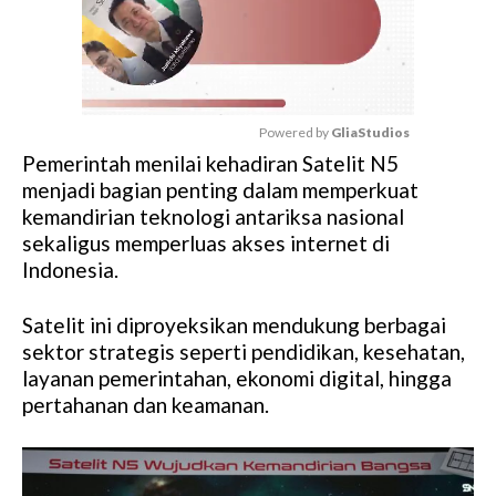
Powered by 
GliaStudios
Pemerintah menilai kehadiran Satelit N5
M
menjadi bagian penting dalam memperkuat
u
kemandirian teknologi antariksa nasional
t
sekaligus memperluas akses internet di
e
Indonesia.
Satelit ini diproyeksikan mendukung berbagai
sektor strategis seperti pendidikan, kesehatan,
layanan pemerintahan, ekonomi digital, hingga
pertahanan dan keamanan.