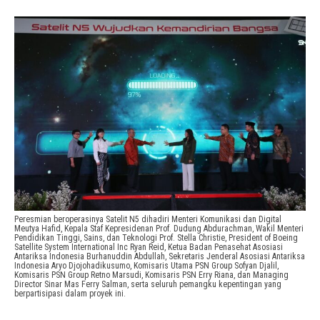
Peresmian beroperasinya Satelit N5 dihadiri Menteri Komunikasi dan Digital
Meutya Hafid, Kepala Staf Kepresidenan Prof. Dudung Abdurachman, Wakil Menteri
Pendidikan Tinggi, Sains, dan Teknologi Prof. Stella Christie, President of Boeing
Satellite System International Inc Ryan Reid, Ketua Badan Penasehat Asosiasi
Antariksa Indonesia Burhanuddin Abdullah, Sekretaris Jenderal Asosiasi Antariksa
Indonesia Aryo Djojohadikusumo, Komisaris Utama PSN Group Sofyan Djalil,
Komisaris PSN Group Retno Marsudi, Komisaris PSN Erry Riana, dan Managing
Director Sinar Mas Ferry Salman, serta seluruh pemangku kepentingan yang
berpartisipasi dalam proyek ini.