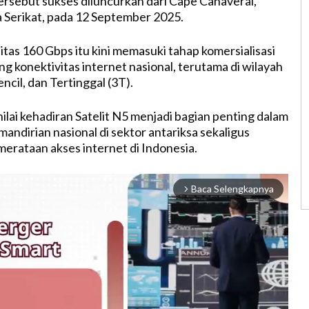
tersebut sukses diluncurkan dari Cape Canaveral,
a Serikat, pada 12 September 2025.
itas 160 Gbps itu kini memasuki tahap komersialisasi
 konektivitas internet nasional, terutama di wilayah
cil, dan Tertinggal (3T).
lai kehadiran Satelit N5 menjadi bagian penting dalam
ndirian nasional di sektor antariksa sekaligus
rataan akses internet di Indonesia.
Baca Selengkapnya
arrow_forward_ios