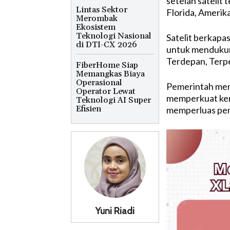
setelah satelit 
Lintas Sektor
Florida, Amerik
Merombak
Ekosistem
Teknologi Nasional
Satelit berkapas
di DTI-CX 2026
untuk mendukung
Terdepan, Terpen
FiberHome Siap
Memangkas Biaya
Operasional
Pemerintah meni
Operator Lewat
memperkuat kema
Teknologi AI Super
Efisien
memperluas peme
Yuni Riadi