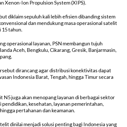
dan Xenon-Ion Propulsion System (XIPS).
ut diklaim sepuluh kali lebih efisien dibanding sistem
t konvensional dan mendukung masa operasional satelit
i 15 tahun.
g operasional layanan, PSN membangun tujuh
 Banda Aceh, Bengkulu, Cikarang, Gresik, Banjarmasin,
upang.
rsebut dirancang agar distribusi konektivitas dapat
asan Indonesia Barat, Tengah, hingga Timur secara
it N5 juga akan menopang layanan di berbagai sektor
ti pendidikan, kesehatan, layanan pemerintahan,
, hingga pertahanan dan keamanan.
telit dinilai menjadi solusi penting bagi Indonesia yang