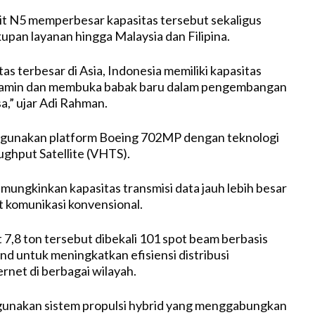
it N5 memperbesar kapasitas tersebut sekaligus
pan layanan hingga Malaysia dan Filipina.
s terbesar di Asia, Indonesia memiliki kapasitas
erjamin dan membuka babak baru dalam pengembangan
sa,” ujar Adi Rahman.
ggunakan platform Boeing 702MP dengan teknologi
ghput Satellite (VHTS).
emungkinkan kapasitas transmisi data jauh lebih besar
it komunikasi konvensional.
 7,8 ton tersebut dibekali 101 spot beam berbasis
nd untuk meningkatkan efisiensi distribusi
ernet di berbagai wilayah.
unakan sistem propulsi hybrid yang menggabungkan