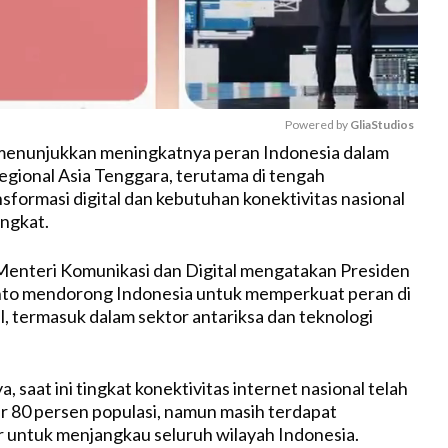
Powered by 
GliaStudios
 menunjukkan meningkatnya peran Indonesia dalam
 regional Asia Tenggara, terutama di tengah
M
sformasi digital dan kebutuhan konektivitas nasional
u
ngkat.
t
e
Menteri Komunikasi dan Digital mengatakan Presiden
to mendorong Indonesia untuk memperkuat peran di
, termasuk dalam sektor antariksa dan teknologi
saat ini tingkat konektivitas internet nasional telah
r 80 persen populasi, namun masih terdapat
 untuk menjangkau seluruh wilayah Indonesia.