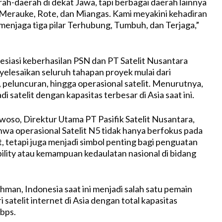
rah-daerah di dekat Jawa, tapi berbagai daerah lainnya
Merauke, Rote, dan Miangas. Kami meyakini kehadiran
 menjaga tiga pilar Terhubung, Tumbuh, dan Terjaga,”
esiasi keberhasilan PSN dan PT Satelit Nusantara
elesaikan seluruh tahapan proyek mulai dari
eluncuran, hingga operasional satelit. Menurutnya,
di satelit dengan kapasitas terbesar di Asia saat ini.
oso, Direktur Utama PT Pasifik Satelit Nusantara,
wa operasional Satelit N5 tidak hanya berfokus pada
t, tetapi juga menjadi simbol penting bagi penguatan
ility atau kemampuan kedaulatan nasional di bidang
man, Indonesia saat ini menjadi salah satu pemain
i satelit internet di Asia dengan total kapasitas
bps.