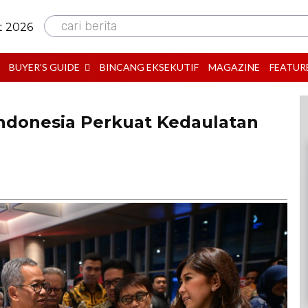
cari berita
t 2026
BUYER’S GUIDE
BINCANG EKSEKUTIF
MAGAZINE
FEATUR
 Indonesia Perkuat Kedaulatan