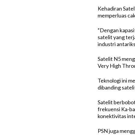
Kehadiran Satel
memperluas caku
“Dengan kapasita
satelit yang t
industri antarik
Satelit N5 men
Very High Throu
Teknologi ini m
dibanding satel
Satelit berbobot
frekuensi Ka-ba
konektivitas int
PSN juga mengg