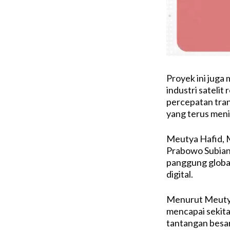
Proyek ini juga
industri satelit
percepatan tran
yang terus meni
Meutya Hafid, 
Prabowo Subian
panggung global
digital.
Menurut Meutya, 
mencapai sekita
tantangan besar