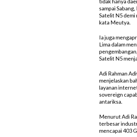
tidak hanya dae
sampai Sabang, 
Satelit N5 demi
kata Meutya.
Ia juga mengapr
Lima dalam meny
pengembangan, p
Satelit N5 menja
Adi Rahman Adiw
menjelaskan bah
layanan interne
sovereign capab
antariksa.
Menurut Adi Rah
terbesar industr
mencapai 403 G