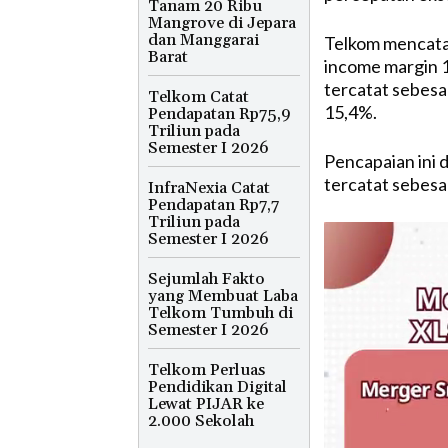
Tanam 20 Ribu
Mangrove di Jepara
dan Manggarai
Telkom mencatat
Barat
income margin 
tercatat sebesa
Telkom Catat
15,4%.
Pendapatan Rp75,9
Triliun pada
Semester I 2026
Pencapaian ini 
tercatat sebesar
InfraNexia Catat
Pendapatan Rp7,7
Triliun pada
Semester I 2026
Sejumlah Fakto
yang Membuat Laba
Telkom Tumbuh di
Semester I 2026
Telkom Perluas
Pendidikan Digital
Lewat PIJAR ke
2.000 Sekolah