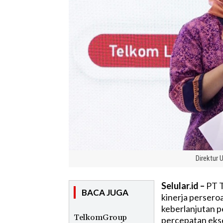
Direktur 
Selular.id –
PT T
BACA JUGA
kinerja perser
keberlanjutan p
TelkomGroup
percepatan eks