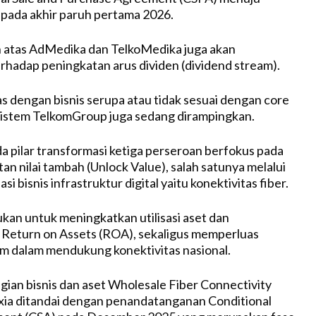
 pada akhir paruh pertama 2026.
h atas AdMedika dan TelkoMedika juga akan
erhadap peningkatan arus dividen (dividend stream).
s dengan bisnis serupa atau tidak sesuai dengan core
sistem TelkomGroup juga sedang dirampingkan.
da pilar transformasi ketiga perseroan berfokus pada
n nilai tambah (Unlock Value), salah satunya melalui
i bisnis infrastruktur digital yaitu konektivitas fiber.
tujukan untuk meningkatkan utilisasi aset dan
Return on Assets (ROA), sekaligus memperluas
om dalam mendukung konektivitas nasional.
ian bisnis dan aset Wholesale Fiber Connectivity
xia ditandai dengan penandatanganan Conditional