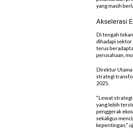
yang masih ber
Akselerasi 
Di tengah teka
dihadapi sektor
terus beradaptas
perusahaan, mod
Direktur Utama
strategi transf
2025.
“Lewat strateg
yang lebih ters
penggerak ekosi
sekaligus menci
kepentingan,” uj