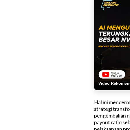
Video Rekomen
Hal ini mencerm
strategi transf
pengembalian ni
payout ratio s
pelaksanaan pro