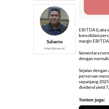
EBITDA (Laba se
konsolidasi per
margin EBITDA 
Suharno
https://selular.id/
Sementara norma
dengan normali
Sejalan dengan 
perseroan menc
sepanjang 2025, 
dividend yield 7
Tonton juga: