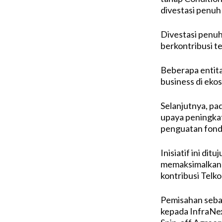
divestasi penuh
Divestasi penu
berkontribusi t
Beberapa entita
business di eko
Selanjutnya, pa
upaya peningkata
penguatan fondas
Inisiatif ini di
memaksimalkan 
kontribusi Telk
Pemisahan sebag
kepada InfraNe