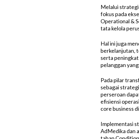
Melalui strateg
fokus pada eksek
Operational & S
tata kelola peru
Hal ini juga men
berkelanjutan, 
serta peningka
pelanggan yang 
Pada pilar tran
sebagai strateg
perseroan dapat
efisiensi opera
core business di
Implementasi st
AdMedika dan a
tahap Conditio