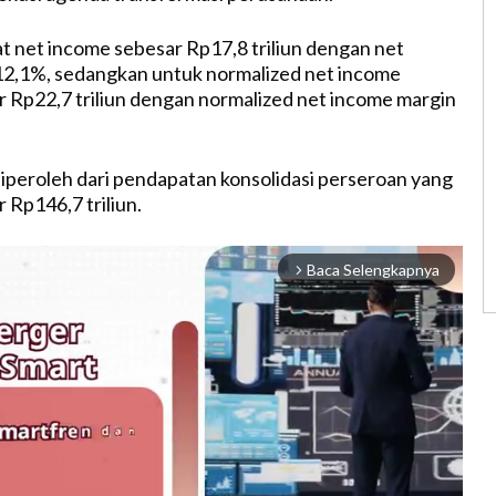
 net income sebesar Rp17,8 triliun dengan net
12,1%, sedangkan untuk normalized net income
r Rp22,7 triliun dengan normalized net income margin
diperoleh dari pendapatan konsolidasi perseroan yang
 Rp146,7 triliun.
Baca Selengkapnya
arrow_forward_ios