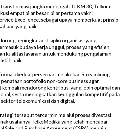
i transformasi jangka menengah TLKM 30, Telkom
usi empat pilar besar, pilar pertama yakni
ervice Excellence, sebagai upaya memperkuat prinsip
sahaan yang baik.
dorong peningkatan disiplin organisasi yang
termasuk budaya kerja unggul, proses yang efisien,
tan kualitas layanan untuk mendukung pengalaman
lebih baik.
sformasi kedua, perseroan melakukan Streamlining
i penataan portofolio non-core business agar
 kembali mendorong kontribusi yang lebih optimal dan
sional, serta meningkatkan keunggulan kompetitif pada
 sektor telekomunikasi dan digital.
rategi tersebut tercermin melalui proses divestasi
nak usahanya TelkoMedika yang telah mencapai
nal Sale and Purchase Agreement (CSPA) menuju