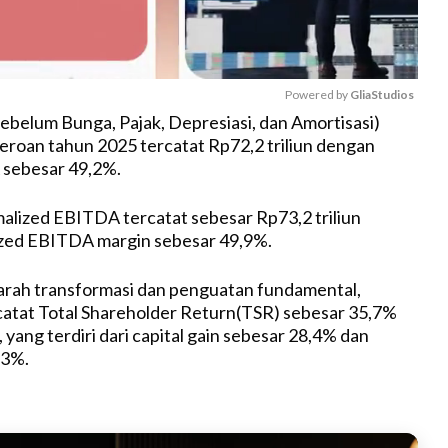
Powered by 
GliaStudios
belum Bunga, Pajak, Depresiasi, dan Amortisasi)
seroan tahun 2025 tercatat Rp72,2 triliun dengan
M
sebesar 49,2%.
u
t
lized EBITDA tercatat sebesar Rp73,2 triliun
e
zed EBITDA margin sebesar 49,9%.
arah transformasi dan penguatan fundamental,
atat Total Shareholder Return(TSR) sebesar 35,7%
yang terdiri dari capital gain sebesar 28,4% dan
,3%.