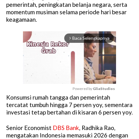
pemerintah, peningkatan belanja negara, serta
momentum musiman selama periode hari besar
keagamaan.
Baca Selengkapnya
arrow_forward_ios
Powered by 
GliaStudios
Konsumsi rumah tangga dan pemerintah
M
tercatat tumbuh hingga 7 persen yoy, sementara
u
investasi tetap bertahan di kisaran 6 persen yoy.
t
e
Senior Economist
DBS Bank
, Radhika Rao,
mengatakan Indonesia memasuki 2026 dengan